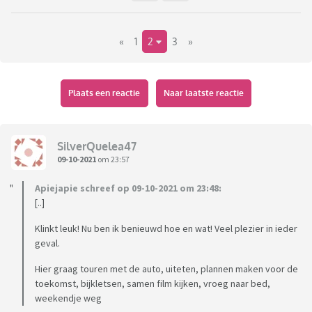
«
1
2
3
»
Plaats een reactie
Naar laatste reactie
SilverQuelea47
09-10-2021
om 23:57
Apiejapie schreef op 09-10-2021 om 23:48:
[..]
Klinkt leuk! Nu ben ik benieuwd hoe en wat! Veel plezier in ieder
geval.
Hier graag touren met de auto, uiteten, plannen maken voor de
toekomst, bijkletsen, samen film kijken, vroeg naar bed,
weekendje weg