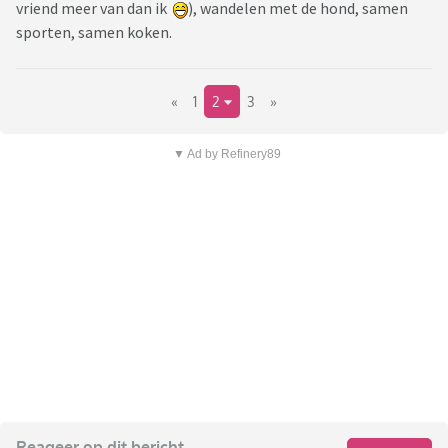
vriend meer van dan ik
), wandelen met de hond, samen
sporten, samen koken.
«
1
2
3
»
▼ Ad by Refinery89
Reageer op dit bericht