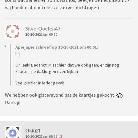
soms wat samen en soms wat los, beetje hoe het uitkomt -
wij houden allebei niet zo van verplichtingen
SilverQuelea47
10-10-2021
om 09:10
Apiejapie schreef op 10-10-2021 om 00:01:
[..]
Oh leuk! Bedankt. Misschien dat we ook gaan, er zijn nog
kaarten zie ik. Morgen even kijken
Veel plezier in ieder geval!
We hebben ook gisteravond pas de kaartjes gekocht
Dank je!
Okki21
10-10-2021
om 09:26