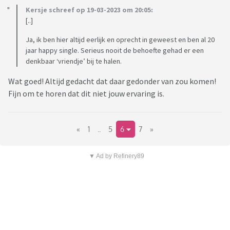
Kersje schreef op 19-03-2023 om 20:05:
[..]
Ja, ik ben hier altijd eerlijk en oprecht in geweest en ben al 20
jaar happy single. Serieus nooit de behoefte gehad er een
denkbaar ‘vriendje’ bij te halen.
Wat goed! Altijd gedacht dat daar gedonder van zou komen!
Fijn om te horen dat dit niet jouw ervaring is.
«
1
..
5
6
7
»
▼ Ad by Refinery89