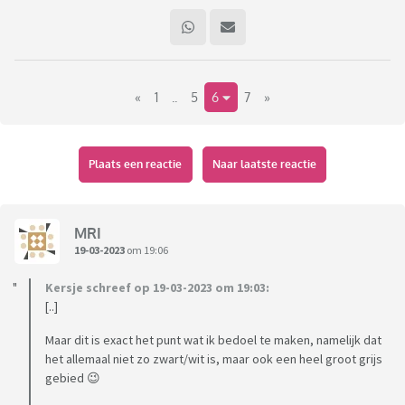
«
1
..
5
6
7
»
Plaats een reactie
Naar laatste reactie
MRI
19-03-2023
om 19:06
Kersje schreef op 19-03-2023 om 19:03:
[..]
Maar dit is exact het punt wat ik bedoel te maken, namelijk dat
het allemaal niet zo zwart/wit is, maar ook een heel groot grijs
gebied 😉