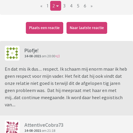
«
1
2
3
4
5
6
»
een uur te rijden. Ik vind het lastig om mijn kwieke vader aan
huis gekluisterd te zien omdat zij weinig meer kan. Daar zal
ook een stukje acceptatie van mijn kant zitten... Nu is het
onlangs geëscaleerd...ze heeft zich openlijk misdragen en
Plaats een reactie
Naar laatste reactie
nare opmerkingen zitten maken. Ik heb dit besproken met
mijn vader maar hij heeft totaal geen weerwoord. Iedere keer
waait hij mee...of met mij of met haar maar een eigen
Plofje!
mening heeft hij niet.
14-08-2021
om 20:00
En dat mis ik dus.... respect. Ik schaam mij enorm maar ik heb
Ik ben eerlijk....wij willen haar niet meer zien. Dat gezeur zijn
geen respect voor mijn vader. Het feit dat hij ook vindt dat
we zo zat. Maar ja...kan ik dat maken... iedere keer zie ik weer
onze relatie niet goed is terwijl dit de afgelopen tig jaren
op tegen haar bezoek. Daarnaast als we herinneringen
geen probleem was. Dat hij meepraat met haar en met
ophalen komt zij met haar eigen herinneringen waardoor we
mij...dat continue meegaande. Ik word daar heel egoïstisch
nooit de diepte in kunnen.
van....
Zouden jullie je ook zo hard opstellen?
AttentiveCobra73
14-08-2021
om 21:18