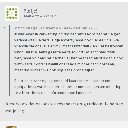
Plofje!
14-08-2021
om 22:51
MMcGonagall schreef op 14-08-2021 om 22:23:
Ik was even in verwarring omdat het net leek of het mijn eigen
verhaal was. De details zijn anders, maar ook hier een nieuwe
vriendin die ons (zus en mij) maar afstandelijk en niet betrokken
vindt. Dat is al eens geëscaleerd, ik vind het echt haar zaak
niet, maar volgens mij hebben zij het best samen dus dat is ook
wat waard. Contact vanuit ons is nog minder dan voorheen,
maar dat kunnen we ook nog aan Corona wijten.
Dat hij nu gezinnetje speelt met haar kinderen vind ik niet
pijnlijk. Het is wat het is en ik moet er niet aan denken om erbij
te zitten. Het is ook zo’n ander soort mensen.
Ik merk ook dat wij ons steeds meer terug trekken. Ik herken
wat je zegt...