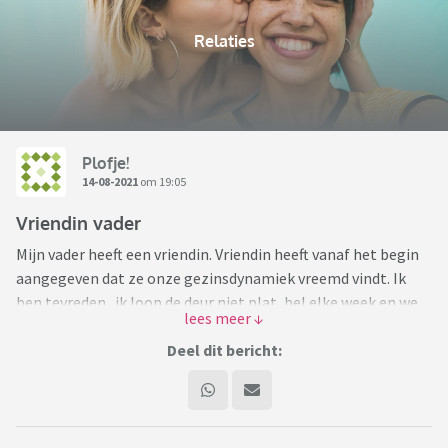
Relaties
Plofje!
14-08-2021
om 19:05
Vriendin vader
Mijn vader heeft een vriendin. Vriendin heeft vanaf het begin
aangegeven dat ze onze gezinsdynamiek vreemd vindt. Ik
ben tevreden...ik loop de deur niet plat, bel elke week en we
zien elkaar zo'n 6x per jaar. Voldoende voor mij. Maar die
vriendin zit nu te stoken...we komen te weinig, hebben geen
Deel dit bericht:
interesse in haar (dat klopt🙄.....door haar bemoeienis haak
ik echt af), ze vindt ons vreemd). Ze is 80+ en mijn vader eind
60. Haar kinderen vinden mijn vader geweldig. Hij neemt
mantelzorg taken over en zij hoeven daardoor niet wekelijks