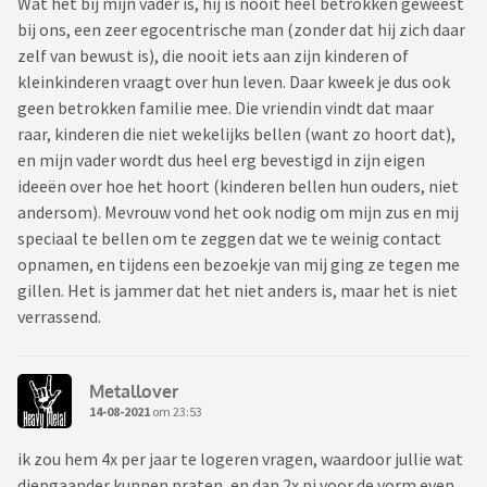
Wat het bij mijn vader is, hij is nooit heel betrokken geweest
bij ons, een zeer egocentrische man (zonder dat hij zich daar
zelf van bewust is), die nooit iets aan zijn kinderen of
kleinkinderen vraagt over hun leven. Daar kweek je dus ook
geen betrokken familie mee. Die vriendin vindt dat maar
raar, kinderen die niet wekelijks bellen (want zo hoort dat),
en mijn vader wordt dus heel erg bevestigd in zijn eigen
ideeën over hoe het hoort (kinderen bellen hun ouders, niet
andersom). Mevrouw vond het ook nodig om mijn zus en mij
speciaal te bellen om te zeggen dat we te weinig contact
opnamen, en tijdens een bezoekje van mij ging ze tegen me
gillen. Het is jammer dat het niet anders is, maar het is niet
verrassend.
Metallover
14-08-2021
om 23:53
ik zou hem 4x per jaar te logeren vragen, waardoor jullie wat
diepgaander kunnen praten, en dan 2x pj voor de vorm even