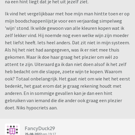
na een hint liegt dat je het uit jezelf ziet.
Ik vind het vergelijkbaar met hoe mijn man hintte toen er op
mijn boodschappenlijstje voor een verjaardag simpelweg
'wijn' stond. Ik wilde gewoon van alle kleuren kopen wat ik
zelf lekker vind. Hij noemde nog even welke wijn zijn moeder
het liefst heeft. Iets heel anders. Dat zit niet in mijn systeem.
Als hij het niet had aangegeven, was ik er niet mee thuis
gekomen. Maar ik doe haar graag het plezier om wèl zo
attent te zijn. Uiteraard ga ik dan niet doen alsof ik het zelf
heb bedacht om die slappe, zoete wijn te kopen. Waarom
ook? Totaal onbelangrijk. Het gaat niet om wie het het eerst
bedenkt, het gaat erom dat je graag rekening houdt met
anderen. En in sommige gevallen kan je dan een hint
gebruiken van iemand die die ander ook graag een plezier
doet. Niks hypocriets aan.
FancyDuck29
25-08-2022
om 19:17