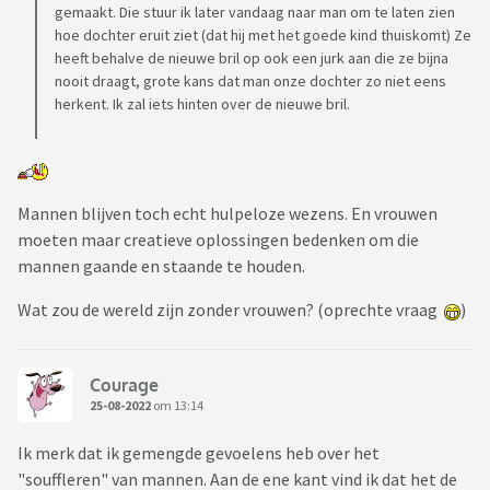
om een partner te hebben die niet ziet dat je kapsel ineens
gemaakt. Die stuur ik later vandaag naar man om te laten zien
20 cm korter is?
hoe dochter eruit ziet (dat hij met het goede kind thuiskomt) Ze
heeft behalve de nieuwe bril op ook een jurk aan die ze bijna
Nou ja, een boel vragen dus over iets relatief onbenulligs
nooit draagt, grote kans dat man onze dochter zo niet eens
herkent. Ik zal iets hinten over de nieuwe bril.
Ik hoop trouwens dat mijn man die piercing wel snel ziet. Nu
is het nog grappig, maar het moet natuurlijk niet te lang
gaan duren ...
Mannen blijven toch echt hulpeloze wezens. En vrouwen
moeten maar creatieve oplossingen bedenken om die
mannen gaande en staande te houden.
Wat zou de wereld zijn zonder vrouwen? (oprechte vraag
)
Courage
25-08-2022
om 13:14
Ik merk dat ik gemengde gevoelens heb over het
"souffleren" van mannen. Aan de ene kant vind ik dat het de