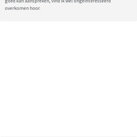
goed kan aanspreken, vind ik wel ongeïnteresseerd
overkomen hoor.