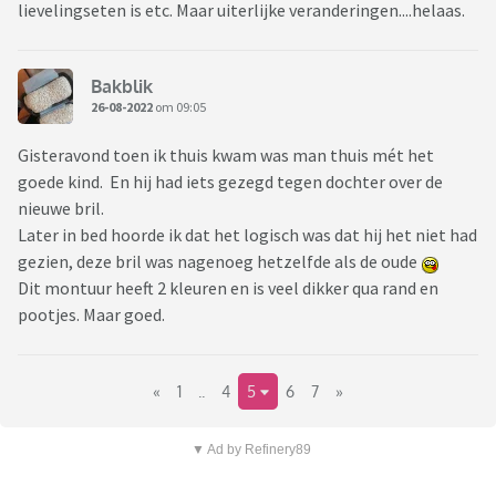
lievelingseten is etc. Maar uiterlijke veranderingen....helaas.
Bakblik
26-08-2022
om 09:05
Gisteravond toen ik thuis kwam was man thuis mét het
goede kind. En hij had iets gezegd tegen dochter over de
nieuwe bril.
Later in bed hoorde ik dat het logisch was dat hij het niet had
gezien, deze bril was nagenoeg hetzelfde als de oude
Dit montuur heeft 2 kleuren en is veel dikker qua rand en
pootjes. Maar goed.
«
1
..
4
5
6
7
»
▼ Ad by Refinery89