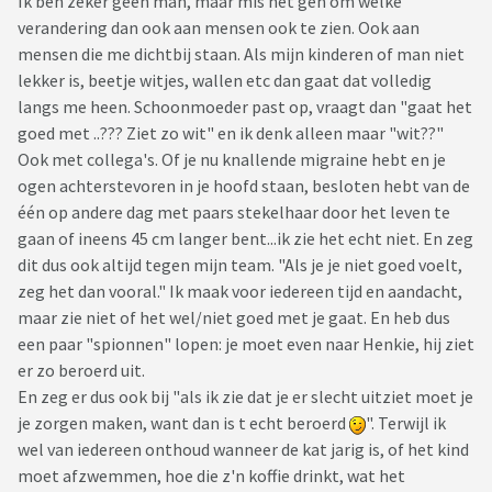
Ik ben zeker geen man, maar mis het gen om welke
verandering dan ook aan mensen ook te zien. Ook aan
mensen die me dichtbij staan. Als mijn kinderen of man niet
lekker is, beetje witjes, wallen etc dan gaat dat volledig
langs me heen. Schoonmoeder past op, vraagt dan "gaat het
goed met ..??? Ziet zo wit" en ik denk alleen maar "wit??"
Ook met collega's. Of je nu knallende migraine hebt en je
ogen achterstevoren in je hoofd staan, besloten hebt van de
één op andere dag met paars stekelhaar door het leven te
gaan of ineens 45 cm langer bent...ik zie het echt niet. En zeg
dit dus ook altijd tegen mijn team. "Als je je niet goed voelt,
zeg het dan vooral." Ik maak voor iedereen tijd en aandacht,
maar zie niet of het wel/niet goed met je gaat. En heb dus
een paar "spionnen" lopen: je moet even naar Henkie, hij ziet
er zo beroerd uit.
En zeg er dus ook bij "als ik zie dat je er slecht uitziet moet je
je zorgen maken, want dan is t echt beroerd
". Terwijl ik
wel van iedereen onthoud wanneer de kat jarig is, of het kind
moet afzwemmen, hoe die z'n koffie drinkt, wat het