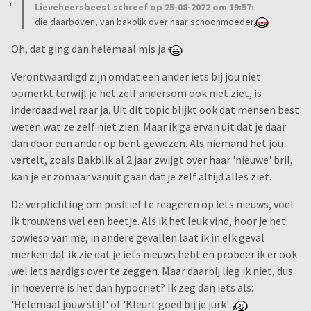
Lieveheersbeest schreef op 25-08-2022 om 19:57:
die daarboven, van bakblik over haar schoonmoeder
Oh, dat ging dan helemaal mis ja
Verontwaardigd zijn omdat een ander iets bij jou niet
opmerkt terwijl je het zelf andersom ook niet ziet, is
inderdaad wel raar ja. Uit dit topic blijkt ook dat mensen best
weten wat ze zelf niet zien. Maar ik ga ervan uit dat je daar
dan door een ander op bent gewezen. Als niemand het jou
vertelt, zoals Bakblik al 2 jaar zwijgt over haar 'nieuwe' bril,
kan je er zomaar vanuit gaan dat je zelf altijd alles ziet.
De verplichting om positief te reageren op iets nieuws, voel
ik trouwens wel een beetje. Als ik het leuk vind, hoor je het
sowieso van me, in andere gevallen laat ik in elk geval
merken dat ik zie dat je iets nieuws hebt en probeer ik er ook
wel iets aardigs over te zeggen. Maar daarbij lieg ik niet, dus
in hoeverre is het dan hypocriet? Ik zeg dan iets als:
'Helemaal jouw stijl' of 'Kleurt goed bij je jurk'