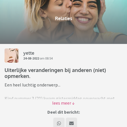
Relaties
yette
24-08-2022
om 08:54
Uiterlijke veranderingen bij anderen (niet)
opmerken.
Een heel luchtig onderwerp...
Kind nummer 3 (21) kwam gistermiddag onverwacht met
een neus-piercing thuis. Ik was druk bezig, maar zag het
zodra we een gesprekje hadden - binnen 10 minuten. Een
Deel dit bericht:
klein knopje, maar natuurlijk best een verandering.