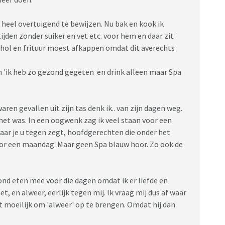
 heel overtuigend te bewijzen. Nu bak en kook ik
jden zonder suiker en vet etc. voor hem en daar zit
lcohol en frituur moest afkappen omdat dit averechts
 en 'ik heb zo gezond gegeten en drink alleen maar Spa
aren gevallen uit zijn tas denk ik.. van zijn dagen weg.
t het was. In een oogwenk zag ik veel staan voor een
ar je u tegen zegt, hoofdgerechten die onder het
oor een maandag. Maar geen Spa blauw hoor. Zo ook de
zond eten mee voor die dagen omdat ik er liefde en
t, en alweer, eerlijk tegen mij. Ik vraag mij dus af waar
dit moeilijk om 'alweer' op te brengen. Omdat hij dan