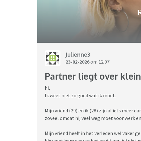
R
Julienne3
23-02-2026
om 12:07
Partner liegt over kle
hi,
Ik weet niet zo goed wat ik moet.
Mijn vriend (29) en ik (28) zijn al iets meer 
zoveel omdat hij veel weg moet voor werk en
Mijn vriend heeft in het verleden wel vaker g
hier met hem over gehad en dit zou hij niet 