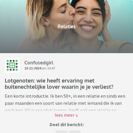
Relaties
Confusedgirl
23-11-2024
om 14:47
Lotgenoten: wie heeft ervaring met
buitenechtelijke lover waarin je je verliest?
Een korte introductie. Ik ben 50+, in een relatie en sinds een
paar maanden een soort van relatie met iemand die ik van
werk ken. Hij is een stuk jonger, heeft ook een relatie en
kindje.
Deel dit bericht:
Wat begon met wat geflirt is op een gegeven moment