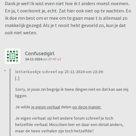
stuk van.T initiatief komt ook vaak van mij en ik pas me dus
Dank je wel! Ik wist even niet hoe ik t anders moest noemen..
al aan, aan zijn mogelijkheden. Voel me soms ècht een
En ja, t overkomt je, echt. Zat hier ook niet op te wachten. En
sukkel, zeker op mijn leeftijd. Maar hij geeft me heerlijke
ik doe mn best om er mee om te gaan maar t is allemaal zo
aandacht, lekkere sex en vult dingen aan die ik thuis mis..
makkelijk gezegd. Als je t nooit hebt gevoeld zo, kun je dat
ook niet weten.
T kost me wel heel veel energie maar als we dan samen zijn
is ie zo lief, ligt lekker bij me, staart in mn ogen, zit niet met
t leeftijdsverschil en vind het zonder sex ook fijn om bij me te
Confusedgirl
zijn. We hebben best wat gelijke interesses en mooie
24-11-2024
om 07:47
gesprekken. Dus hij mist kennelijk ook iets thuis. Hij zegt
letterkoekje schreef op 23-11-2024 om 22:29:
niet verliefd te willen worden 'want dan zou hij wel eens
[..]
kunnen gaan twijfelen' en volgens hem hebben we geen
relatie. Dus nee, gezond is t niet maar ik wil dit ook niet
Sorry, in jouw zin begrijp ik twee dingen niet en dat kan aan mij
kwijt
liggen.
Je wilde
je eigen verhaal
delen
op deze manier.
Hoe kan ik mezelf leren om hier mee om te gaan? Als hsp is
het extra moeilijk ivm de vele emoties. Ene keer denk ik, ik
Je eigen verhaal: op het andere forum schreef je toch
nok ermee en de andere keer probeer ik mezelf te vertellen
hetzelfde verhaal. Misschien hier en daar een detail anders,
maar de twee verhalen zijn toch hetzelfde?
dat het nu eenmaal de situatie is zoals t is.