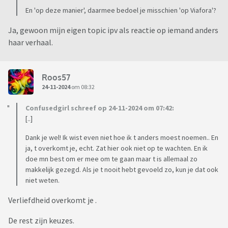
En 'op deze manier', daarmee bedoel je misschien 'op Viafora'?
Wie heeft er ervaring met een degelijke situatie?? Ben je eruit
gestapt of een werkbare manier gevonden? Help help!!
Ja, gewoon mijn eigen topic ipv als reactie op iemand anders
haar verhaal.
Roos57
24-11-2024
om 08:32
Confusedgirl schreef op 24-11-2024 om 07:42:
[..]
Dank je wel! Ik wist even niet hoe ik t anders moest noemen.. En
ja, t overkomt je, echt. Zat hier ook niet op te wachten. En ik
doe mn best om er mee om te gaan maar t is allemaal zo
makkelijk gezegd. Als je t nooit hebt gevoeld zo, kun je dat ook
niet weten.
Verliefdheid overkomt je .
De rest zijn keuzes.