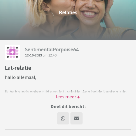
Relaties
SentimentalPorpoise64
12-10-2023
om 12:40
Lat-relatie
hallo allemaal,
ik heb sinds enige tijd een lat-relatie. Aan beide kanten zijn
er kinderen met co-ouderschap dus we hebben geen intentie
om de eerste zoveel jaar te gaan samenwonen.
Deel dit bericht:
Nu hebben we de laatste tijd wat moeilijkheden. En dan zit
het hem vooral in de tijd die we elkaar kunnen zien.