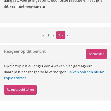
aangaat...voel je je gesterkt door onze reacties en laat je je
dit keer niet wegwuiven?
«
1
2
3
»
Reageer op dit bericht
Aanmelden
Op dit topic is al langer dan 4 weken niet gereageerd,
daarom is het reageerveld verborgen.
Je kan ook een nieuw
topic starten
.
Reageerveld tonen