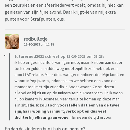
een zeurpiet en een sfeerbedervert voelt, omdat hij niet kan
genieten van zijn fijne avond. Daar krijgt-ie van mij extra
punten voor. Strafpunten, dus.
redbulletje
13-10-2023
om 12:18
futureruud2021 schreef op 13-10-2023 om 03:23:
ik heb er geen echte ervaringen mee, maar ik neem aan dat er
toch een gulden middenweg moet zijn!!! Ik zelf heb ook een
soort LAT relatie. Maar dit is wat gecompliceerder. Mijn komt en
woont in Yogjakarta, Indonesia en we hebben een zoon die
momenteel met zijn vriendin in Soest woont. Ze studeren
aĺlebei en hij zit nu op de universiteit in Amsterdam. En ik woon
nu op kamers in Boxmeer. Maar terug te komen op deze man
zijn situatie. Ik
zou toch voorstellen dat een van de twee
zijn/haar woning verhuurt/verkoopt en dus veel
dichterbij elkaar gaan won
en. En neem de tijd ervoor.
En dan de kinderen hun thuis ontnemen?