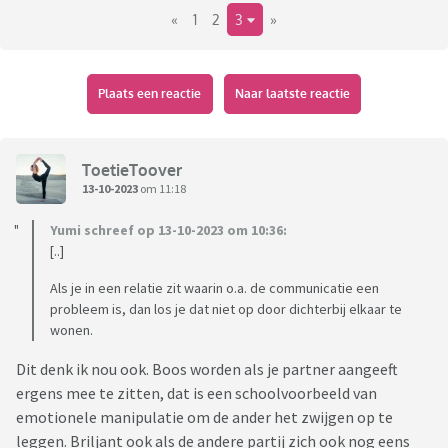
«
1
2
3
»
Het is zo dat ik (als mijn kinderen er niet zijn) altijd bij mijn
partner ga. Mijn partner ziet het niet zitten om bij mij te
komen in die week omdat de afstand naar zijn werk dan te
groot is. Bij mij blijven dan de huishoudelijke klusjes enzo
Plaats een reactie
Naar laatste reactie
liggen en af en toe stoor ik mij daar aan.
In de week dat de kinderen bij ons zijn, zien we elkaar niet. De
ToetieToover
weekends lopen ook niet gelijk. Ofwel zijn zijn kinderen bij
13-10-2023
om 11:18
hem ofwel die van mij. Dus eigenlijk zijn de momenten die we
Yumi schreef op 13-10-2023 om 10:36:
samen hebben vrij schaars.
[..]
edit: de weekends schuiven is niet mogelijk ivm een bijbaan
Als je in een relatie zit waarin o.a. de communicatie een
van partner.
probleem is, dan los je dat niet op door dichterbij elkaar te
wonen.
Hoe doen andere koppels dit?
Dit denk ik nou ook. Boos worden als je partner aangeeft
ergens mee te zitten, dat is een schoolvoorbeeld van
emotionele manipulatie om de ander het zwijgen op te
leggen. Briljant ook als de andere partij zich ook nog eens