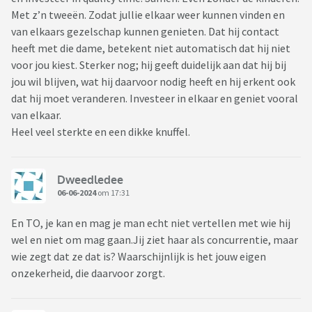
verdrietig en angstig. Nu vanwege zijn cursus kan hij haar
Met z’n tweeën. Zodat jullie elkaar weer kunnen vinden en
helpen met hardlopen. Puur vriendschappelijk, en hij spreekt
van elkaars gezelschap kunnen genieten. Dat hij contact
hij daardoor wekelijks. Bespreken hun problemen, en hij
heeft met die dame, betekent niet automatisch dat hij niet
voelt zich op zijn gemak bij haar. Nu hebben we al vele
voor jou kiest. Sterker nog; hij geeft duidelijk aan dat hij bij
discussies en ruzies hierover gehad. Dat ik niet weer hoe ik
jou wil blijven, wat hij daarvoor nodig heeft en hij erkent ook
hiermee om moet gaan. Angst dat hij haar weer leuk gaat
dat hij moet veranderen. Investeer in elkaar en geniet vooral
vinden, angst dat hij haar hand weer vastpakt, haar troost,
van elkaar.
en uiteindelijk haar kust of verliefd op haar gaat worden.
Heel veel sterkte en een dikke knuffel.
Hij blijft volhouden dat dit niet zal gebeuren, want hij is met
mij. Maar mijn angst blijft. En groeit met de dag meer.
Tot afgelopen weekend de bom is gebarsten bij hem. Op dit
Dweedledee
moment vind hij dat onze relatie echt in een mega sleur zit,
06-06-2024
om 17:31
hij vind dat ik niet genoeg aandacht geef. Waarom ik niet
met hem "droom" over de toekomst, want hij vind het
En TO, je kan en mag je man echt niet vertellen met wie hij
vreselijk dat ik altijd de kids er bij betrek. Ik vind het zelf echt
wel en niet om mag gaan.Jij ziet haar als concurrentie, maar
enorm leuk en fijn om als gezin samen dingen te doen. Ik
wie zegt dat ze dat is? Waarschijnlijk is het jouw eigen
geniet daar echt enorm van. Hij vind het raar dat ik niet met
onzekerheid, die daarvoor zorgt.
hem voor een aantal dagen naar IJsland zou willen gaan. Ik
ben op en top moeder, ik wil dat mijn kinderen dat met ons