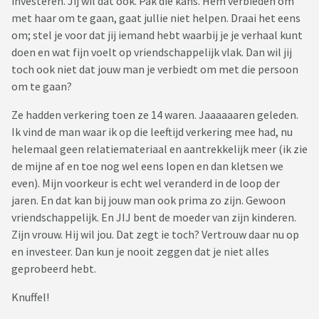
investeren. Jij wil dat ook. Pak die kans. Hem verbieden om
met haar om te gaan, gaat jullie niet helpen. Draai het eens
om; stel je voor dat jij iemand hebt waarbij je je verhaal kunt
doen en wat fijn voelt op vriendschappelijk vlak. Dan wil jij
toch ook niet dat jouw man je verbiedt om met die persoon
om te gaan?
Ze hadden verkering toen ze 14 waren. Jaaaaaaren geleden.
Ik vind de man waar ik op die leeftijd verkering mee had, nu
helemaal geen relatiemateriaal en aantrekkelijk meer (ik zie
de mijne af en toe nog wel eens lopen en dan kletsen we
even). Mijn voorkeur is echt wel veranderd in de loop der
jaren. En dat kan bij jouw man ook prima zo zijn. Gewoon
vriendschappelijk. En JIJ bent de moeder van zijn kinderen.
Zijn vrouw. Hij wil jou. Dat zegt ie toch? Vertrouw daar nu op
en investeer. Dan kun je nooit zeggen dat je niet alles
geprobeerd hebt.
Knuffel!