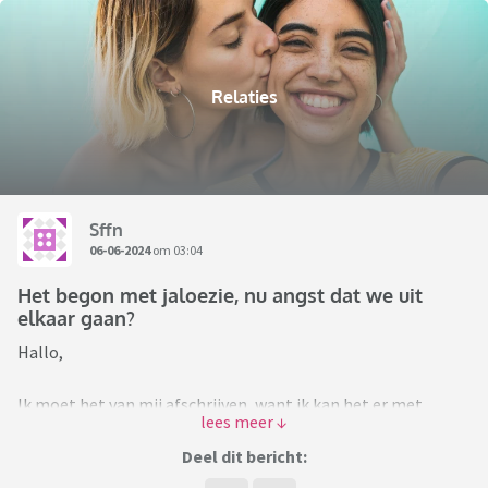
Relaties
Sffn
06-06-2024
om 03:04
Het begon met jaloezie, nu angst dat we uit
elkaar gaan?
Hallo,
Ik moet het van mij afschrijven, want ik kan het er met
niemand over hebben.
Deel dit bericht:
Op dit moment zijn we bijna 20 jaar samen. Inmiddels paar