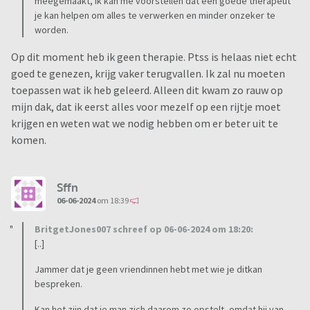
meegemaakt, ik kan me voorstellen dat een goede therapeut
je kan helpen om alles te verwerken en minder onzeker te
worden.
Op dit moment heb ik geen therapie. Ptss is helaas niet echt
goed te genezen, krijg vaker terugvallen. Ik zal nu moeten
toepassen wat ik heb geleerd. Alleen dit kwam zo rauw op
mijn dak, dat ik eerst alles voor mezelf op een rijtje moet
krijgen en weten wat we nodig hebben om er beter uit te
komen.
Sffn
06-06-2024
om 18:39
BritgetJones007 schreef op 06-06-2024 om 18:20:
[..]
Jammer dat je geen vriendinnen hebt met wie je ditkan
bespreken.
Kan het zijn dat je man zich daarom zo opstelt, omdat hij van