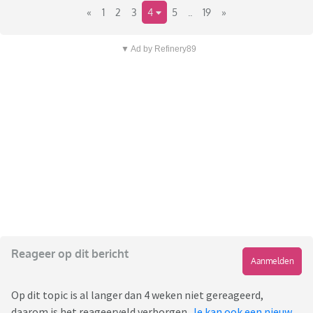
«
1
2
3
4
5
..
19
»
▼ Ad by Refinery89
Reageer op dit bericht
Aanmelden
Op dit topic is al langer dan 4 weken niet gereageerd,
daarom is het reageerveld verborgen.
Je kan ook een nieuw