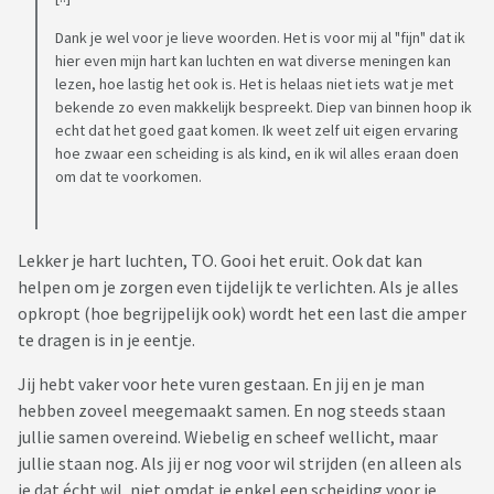
Dank je wel voor je lieve woorden. Het is voor mij al "fijn" dat ik
hier even mijn hart kan luchten en wat diverse meningen kan
lezen, hoe lastig het ook is. Het is helaas niet iets wat je met
bekende zo even makkelijk bespreekt. Diep van binnen hoop ik
echt dat het goed gaat komen. Ik weet zelf uit eigen ervaring
hoe zwaar een scheiding is als kind, en ik wil alles eraan doen
om dat te voorkomen.
Lekker je hart luchten, TO. Gooi het eruit. Ook dat kan
helpen om je zorgen even tijdelijk te verlichten. Als je alles
opkropt (hoe begrijpelijk ook) wordt het een last die amper
te dragen is in je eentje.
Jij hebt vaker voor hete vuren gestaan. En jij en je man
hebben zoveel meegemaakt samen. En nog steeds staan
jullie samen overeind. Wiebelig en scheef wellicht, maar
jullie staan nog. Als jij er nog voor wil strijden (en alleen als
je dat écht wil, niet omdat je enkel een scheiding voor je