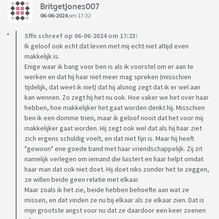
samen meemaken... Hij heeft hobby's wat ik niet leuk vind om
BritgetJones007
06-06-2024
om 17:32
te doen. Hij kan uren mountainbiken en hardlopen. Ik heb
geprobeerd dat te doen, maar mountainbiken vond ik te eng,
Sffn schreef op 06-06-2024 om 17:23:
en hardlopen kan ik niet. En zo komen er steeds meer dingen
Ik geloof ook echt dat leven met mij echt niet altijd even
waar hij niet tevreden over is. Ook blijft hij aangeven dat ik
makkelijk is.
moet veranderen, dat hij al veel dingen geeft geprobeerd
Enige waar ik bang voor ben is als ik voorstel om er aan te
met wat hij zou willen doen. Ik ben geen grote dromer, ik
werken en dat hij haar niet meer mag spreken (misschien
geniet van de simpele dingen en leef meer in het nu.
tijdelijk, dat weet ik niet) dat hij alsnog zegt dat ik er wel aan
kan wennen. Zo zegt hij het nu ook. Hoe vaker we het over haar
Wij zijn van huis uit geen dromers en materialistisch. Gezond
hebben, hoe makkelijker het gaat worden denkt hij. Misschien
zijn, dak boven je hoofd en elke dag kunnen eten was
ben ik een domme trien, maar ik geloof nooit dat het voor mij
prioriteit. Hij komt uit een gezin met hoge opleidingen, geld
makkelijker gaat worden. Hij zegt ook wel dat als hij haar ziet
verdienen, aflossen en dure merken en alles groter/duurder
zich ergens schuldig voelt, en dat niet fijn is. Maar hij heeft
willen hebben.
"gewoon" ene goede band met haar vriendschappelijk. Zij zit
namelijk verlegen om iemand die luistert en haar helpt omdat
Hij blijft zeggen in de gesprekken dat hij van mij houdt, en er
haar man dat ook niet doet. Hij doet niks zonder het te zeggen,
ze willen beide geen relatie met elkaar.
voor wil gaan. Maar als ik elke keer over zijn ex praat, zegt hij
Maar zoals ik het zie, beide hebben behoefte aan wat ze
dat hij zich niet gaat aanpassen. Ik moet er maar mee leren
missen, en dat vinden ze nu bij elkaar als ze elkaar zien. Dat is
omgaan. Want zij is niet het probleem van onze relatie,
mijn grootste angst voor nu dat ze daardoor een keer zoenen
maar dat zijn wij samen. En toch, mijn onderbuikgevoel