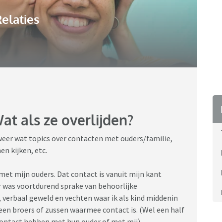
elaties
at als ze overlijden?
 weer wat topics over contacten met ouders/familie,
en kijken, etc.
met mijn ouders. Dat contact is vanuit mijn kant
Er was voortdurend sprake van behoorlijke
 verbaal geweld en vechten waar ik als kind middenin
geen broers of zussen waarmee contact is. (Wel een half
contact hebben met hun ouder of met mij).