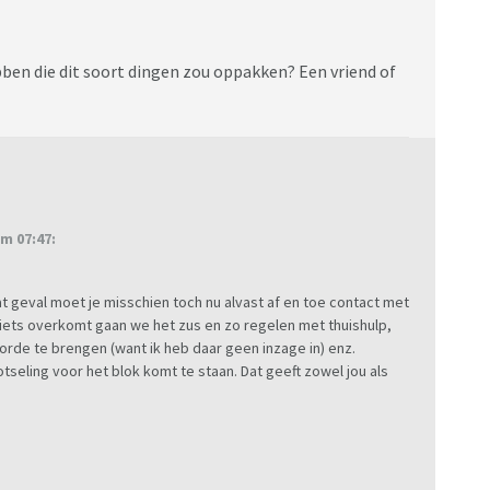
bben die dit soort dingen zou oppakken? Een vriend of
m 07:47:
dat geval moet je misschien toch nu alvast af en toe contact met
e iets overkomt gaan we het zus en zo regelen met thuishulp,
 orde te brengen (want ik heb daar geen inzage in) enz.
lotseling voor het blok komt te staan. Dat geeft zowel jou als