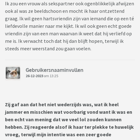
Ik zou een vrouw als sekspartner ook ogenblikkelijk afwijzen
ook al was ze beeldschoon en mocht ik haar ontzettend
graag. Ik wil geen hartsvriendin zijn van iemand die op een té
liefdevolle manier naar me kijkt. Ik wil ook geen echt goede
vriendin zijn van een man waarvan ik weet dat hij verliefd op
me is. Ik verwacht toch dat hij dan blijft hopen, terwijl ik
steeds meer weerstand zou gaan voelen.
Gebruikersnaaminvullen
26-12-2023
om 13:25
Zij gaf aan dat het niet wederzijds was, wat ik heel
jammer en misschien wat voorbarig vond want ik was en
ben echt van mening dat we veel lol zouden kunnen
hebben. Zij reageerde alsof ik haar ter plekke te huwelijk
vroeg, terwijl mijn intentie was een zeer goede