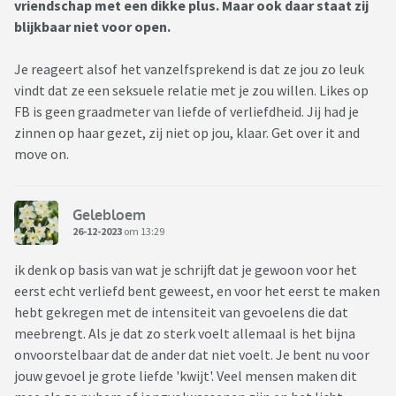
vriendschap met een dikke plus. Maar ook daar staat zij
blijkbaar niet voor open.
Je reageert alsof het vanzelfsprekend is dat ze jou zo leuk
vindt dat ze een seksuele relatie met je zou willen. Likes op
FB is geen graadmeter van liefde of verliefdheid. Jij had je
zinnen op haar gezet, zij niet op jou, klaar. Get over it and
move on.
Gelebloem
26-12-2023
om 13:29
ik denk op basis van wat je schrijft dat je gewoon voor het
eerst echt verliefd bent geweest, en voor het eerst te maken
hebt gekregen met de intensiteit van gevoelens die dat
meebrengt. Als je dat zo sterk voelt allemaal is het bijna
onvoorstelbaar dat de ander dat niet voelt. Je bent nu voor
jouw gevoel je grote liefde 'kwijt'. Veel mensen maken dit