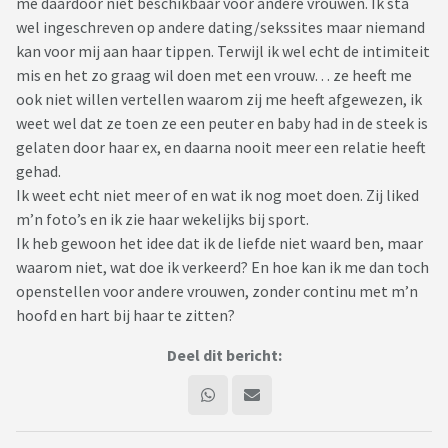
me daardoor niet beschikbaar voor andere vrouwen. Ik sta
wel ingeschreven op andere dating/sekssites maar niemand
kan voor mij aan haar tippen. Terwijl ik wel echt de intimiteit
mis en het zo graag wil doen met een vrouw… ze heeft me
ook niet willen vertellen waarom zij me heeft afgewezen, ik
weet wel dat ze toen ze een peuter en baby had in de steek is
gelaten door haar ex, en daarna nooit meer een relatie heeft
gehad.
Ik weet echt niet meer of en wat ik nog moet doen. Zij liked
m’n foto’s en ik zie haar wekelijks bij sport.
Ik heb gewoon het idee dat ik de liefde niet waard ben, maar
waarom niet, wat doe ik verkeerd? En hoe kan ik me dan toch
openstellen voor andere vrouwen, zonder continu met m’n
hoofd en hart bij haar te zitten?
Deel dit bericht: