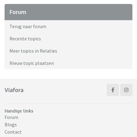
Forum
Terug naar forum
Recente topics
Meer topics in Relaties
Nieuw topic plaatsen
Viafora
Handige links
Forum
Blogs
Contact