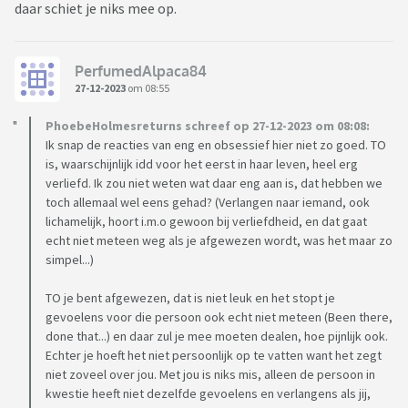
daar schiet je niks mee op.
PerfumedAlpaca84
27-12-2023
om 08:55
PhoebeHolmesreturns schreef op 27-12-2023 om 08:08:
Ik snap de reacties van eng en obsessief hier niet zo goed. TO
is, waarschijnlijk idd voor het eerst in haar leven, heel erg
verliefd. Ik zou niet weten wat daar eng aan is, dat hebben we
toch allemaal wel eens gehad? (Verlangen naar iemand, ook
lichamelijk, hoort i.m.o gewoon bij verliefdheid, en dat gaat
echt niet meteen weg als je afgewezen wordt, was het maar zo
simpel...)
TO je bent afgewezen, dat is niet leuk en het stopt je
gevoelens voor die persoon ook echt niet meteen (Been there,
done that...) en daar zul je mee moeten dealen, hoe pijnlijk ook.
Echter je hoeft het niet persoonlijk op te vatten want het zegt
niet zoveel over jou. Met jou is niks mis, alleen de persoon in
kwestie heeft niet dezelfde gevoelens en verlangens als jij,