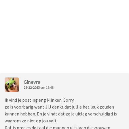
Ginevra
26-12-2023
om 15:48
ik vind je posting eng klinken. Sorry.
ze is voorbarig want JIJ denkt dat jullie het leuk zouden
kunnen hebben. En je vindt dat ze je uitleg verschuldigd is
waarom ze niet op jou valt.
Dat is precies de taal die mannen uitslaan die vrouwen