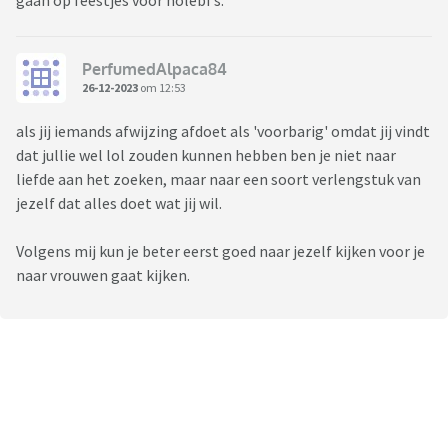
gaan op feestjes voor holebi's.
PerfumedAlpaca84
26-12-2023
om 12:53
als jij iemands afwijzing afdoet als 'voorbarig' omdat jij vindt
dat jullie wel lol zouden kunnen hebben ben je niet naar
liefde aan het zoeken, maar naar een soort verlengstuk van
jezelf dat alles doet wat jij wil.
Volgens mij kun je beter eerst goed naar jezelf kijken voor je
naar vrouwen gaat kijken.