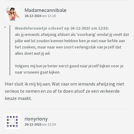
Madamecannibale
26-12-2023
om 13:18
Wandelvrouwtje schreef op 26-12-2023 om 12:53:
als jij iemands afwijzing afdoet als 'voorbarig' omdat jij vindt dat
jullie wel lol zouden kunnen hebben ben je niet naar liefde aan
het zoeken, maar naar een soort verlengstuk van jezelf dat
alles doet wat jij wil.
Volgens mij kun je beter eerst goed naar jezelf kijken voor je
naar vrouwen gaat kijken.
Hier sluit ik mij bij aan. Wat raar om iemands afwijzing niet
serieus te nemen en zo af te doen alsof ze een verkeerde
keuze maakt.
rionyriony
26-12-2023
om 13:24