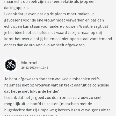
maar echt op zoek zijn naar een relatie als je op een
datingapp zit.
Ik denk dat je even pas op de plaats moet maken, je
gevoelens voor de ene vrouw moet verwerken en pas dan
echt open kan staan voor andere vrouwen. Want je zegt dat
je het idee hebt de liefde niet waard te zijn, maar op mij
komt het over alsof jij helemaal niet open staat voor iemand
anders dan de vrouw die jouw heeft afgewezen.
Moirmel
26-12-2023
om 12:45
Je bent afgewezen door een vrouw die misschien zelfs
helemaal niet op vrouwen valt en trekt daaruit de conclusie
dat het je niet lukt in de liefde?
Ik denk dat het je goed zou doen om deze vrouw zo snel
mogelijk uit je hoofd te zetten (misschien met de
bijgedachte dat zij simpelweg hetero is) en vervolgens uit te