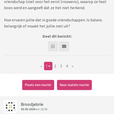
vriendschap (niet voor het eerst trouwens), waarop ze heel
boos werd en aangeeft dat ze het niet herkend.
Hoe ervaren jullie dat in goede vriendschappen. Is balans
belangrijk of maakt het jullie niet uit?
Deel dit bericht:
«
1
2
3
4
»
Plaats een reactie
Naar laatste reactie
Broodjebrie
02-01-2024
om 16:56