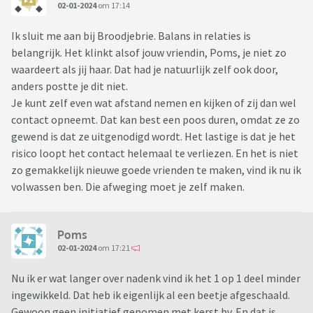
02-01-2024
om 17:14
Ik sluit me aan bij Broodjebrie. Balans in relaties is
belangrijk. Het klinkt alsof jouw vriendin, Poms, je niet zo
waardeert als jij haar. Dat had je natuurlijk zelf ook door,
anders postte je dit niet.
Je kunt zelf even wat afstand nemen en kijken of zij dan wel
contact opneemt. Dat kan best een poos duren, omdat ze zo
gewend is dat ze uitgenodigd wordt. Het lastige is dat je het
risico loopt het contact helemaal te verliezen. En het is niet
zo gemakkelijk nieuwe goede vrienden te maken, vind ik nu ik
volwassen ben. Die afweging moet je zelf maken.
Poms
02-01-2024
om 17:21
Nu ik er wat langer over nadenk vind ik het 1 op 1 deel minder
ingewikkeld. Dat heb ik eigenlijk al een beetje afgeschaald.
Gewoon geen initiatief genomen met kerst bv. En dat is