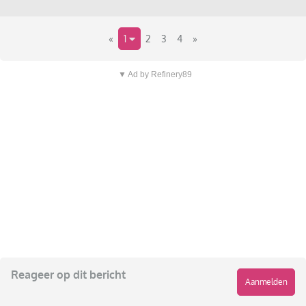
«
1
2
3
4
»
▼ Ad by Refinery89
Reageer op dit bericht
Aanmelden