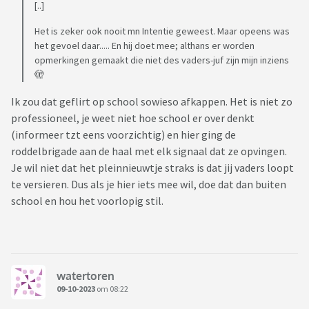
[..]
Het is zeker ook nooit mn Intentie geweest. Maar opeens was
het gevoel daar..... En hij doet mee; althans er worden
opmerkingen gemaakt die niet des vaders-juf zijn mijn inziens
🫣
Ik zou dat geflirt op school sowieso afkappen. Het is niet zo
professioneel, je weet niet hoe school er over denkt
(informeer tzt eens voorzichtig) en hier ging de
roddelbrigade aan de haal met elk signaal dat ze opvingen.
Je wil niet dat het pleinnieuwtje straks is dat jij vaders loopt
te versieren. Dus als je hier iets mee wil, doe dat dan buiten
school en hou het voorlopig stil.
watertoren
09-10-2023
om 08:22