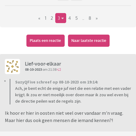
«
1
2
3
4
5
..
8
»
Plaats een reactie
Naar laatste reactie
Lief-voor-elkaar
08-10-2023
om 21:38
SuzyQFive schreef op 08-10-2023 om 19:14:
Ach, je bent echt de enige juf niet die een relatie met een vader
krijgt. Ik zou er niet moeilijk over doen maar ik zou wel even bij
de directie peilen wat de regels zijn.
Ik hoor er hier in oosten niet veel over vandaar m'n vraag.
Maar hier dus ook geen mensen die iemand kennen?!