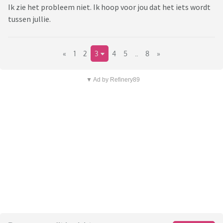
Ik zie het probleem niet. Ik hoop voor jou dat het iets wordt
tussen jullie.
«
1
2
3
4
5
..
8
»
▼ Ad by Refinery89