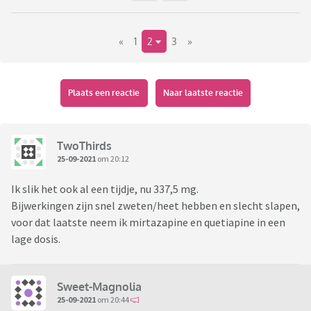
«
1
2
3
»
Plaats een reactie
Naar laatste reactie
TwoThirds
25-09-2021
om 20:12
Ik slik het ook al een tijdje, nu 337,5 mg.
Bijwerkingen zijn snel zweten/heet hebben en slecht slapen,
voor dat laatste neem ik mirtazapine en quetiapine in een
lage dosis.
Sweet-Magnolia
25-09-2021
om 20:44