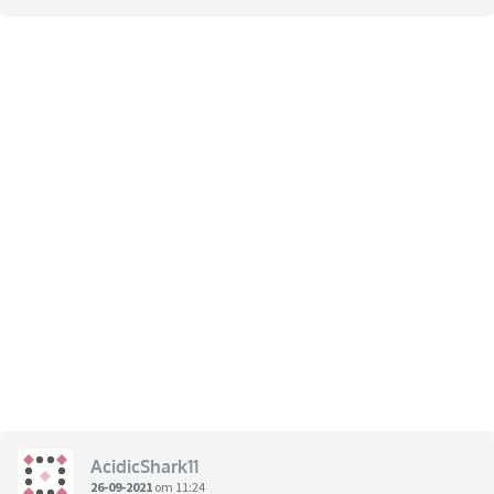
AcidicShark11
26-09-2021
om 11:24