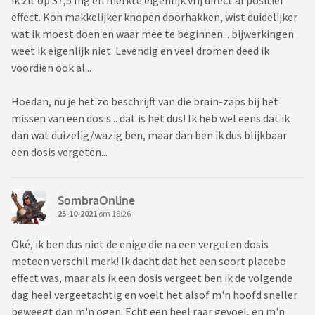
ik zit op 37,5 mg en merkte eigenlijk vrij direct al positief
effect. Kon makkelijker knopen doorhakken, wist duidelijker
wat ik moest doen en waar mee te beginnen... bijwerkingen
weet ik eigenlijk niet. Levendig en veel dromen deed ik
voordien ook al...
Hoedan, nu je het zo beschrijft van die brain-zaps bij het
missen van een dosis... dat is het dus! Ik heb wel eens dat ik
dan wat duizelig/wazig ben, maar dan ben ik dus blijkbaar
een dosis vergeten...
SombraOnline
25-10-2021
om 18:26
Oké, ik ben dus niet de enige die na een vergeten dosis
meteen verschil merk! Ik dacht dat het een soort placebo
effect was, maar als ik een dosis vergeet ben ik de volgende
dag heel vergeetachtig en voelt het alsof m'n hoofd sneller
beweegt dan m'n ogen. Echt een heel raar gevoel, en m'n