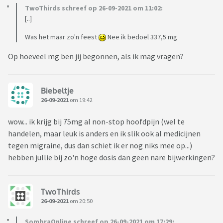
TwoThirds schreef op 26-09-2021 om 11:02:
[..]
Was het maar zo'n feest
Nee ik bedoel 337,5 mg
Op hoeveel mg ben jij begonnen, als ik mag vragen?
Biebeltje
26-09-2021
om 19:42
wow... ik krijg bij 75mg al non-stop hoofdpijn (wel te
handelen, maar leuk is anders en ik slik ook al medicijnen
tegen migraine, dus dan schiet ik er nog niks mee op...)
hebben jullie bij zo'n hoge dosis dan geen nare bijwerkingen?
TwoThirds
26-09-2021
om 20:50
SombraOnline schreef op 26-09-2021 om 17:29: