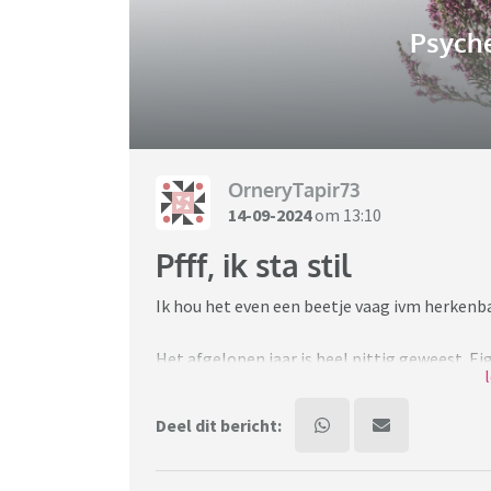
Psych
OrneryTapir73
14-09-2024
om 13:10
Pfff, ik sta stil
Ik hou het even een beetje vaag ivm herkenb
Het afgelopen jaar is heel pittig geweest. Eig
vertrouwdheden kwijtgeraakt. En ik moet no
krijgen. Maar ik heb geen puf meer. Ik voel 
Deel dit bericht:
niet tot dingen die ik leuk vind. De boeken di
ik van genoot ook niet.
Het is niet zo dat ik depressief ben, dat zeker