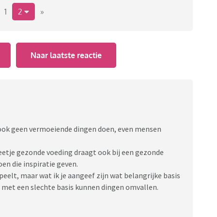
t geaard, een beetje afwezig, ook mentaal. Ik weet dat
1
2
»
ch vervelend.
ie zo'n periode hebben? Hoe inspireren jullie jezelf? Hoe
Naar laatste reactie
n, wil een keertje naar de bios. Dat soort dingen.
us ook geen vermoeiende dingen doen, even mensen
 beetje gezonde voeding draagt ook bij een gezonde
oen die inspiratie geven.
peelt, maar wat ik je aangeef zijn wat belangrijke basis
en met een slechte basis kunnen dingen omvallen.