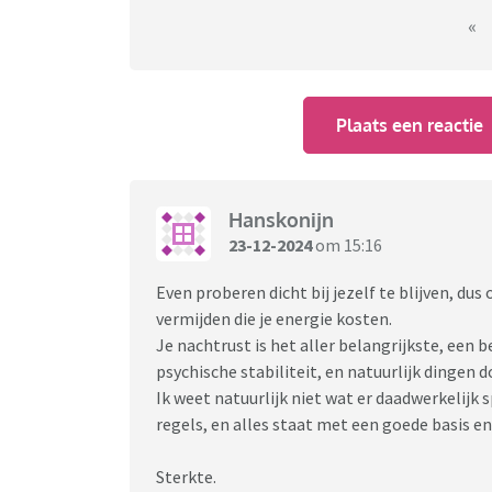
zweef, als een geest in mijn eigen leven. Nie
«
het ook wel weer over gaat, maar vind het to
Is dit herkenbaar? En wat doen jullie als jull
Plaats een reactie
zorgen jullie voor wat meer kleur?
Ik ga binnenkort wel uit eten met een vriendi
Hanskonijn
23-12-2024
om 15:16
Even proberen dicht bij jezelf te blijven, d
vermijden die je energie kosten.
Je nachtrust is het aller belangrijkste, een
psychische stabiliteit, en natuurlijk dingen d
Ik weet natuurlijk niet wat er daadwerkelijk s
regels, en alles staat met een goede basis 
Sterkte.