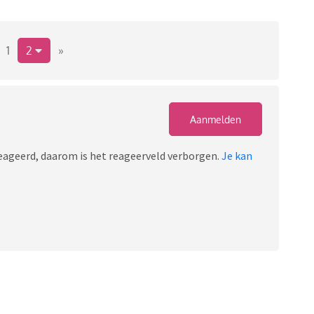
1
2
»
Aanmelden
ereageerd, daarom is het reageerveld verborgen.
Je kan