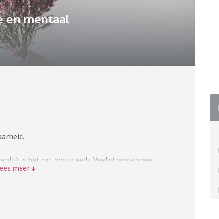
e en mentaal
aarheid.
enlijk is het dat nog steeds. Veel stress en veel
g even doorbuffelen om mijn leven weer op orde te
me moe en leeg en hangerig. Kom nergens echt toe, ook
e ik lees kunnen me niet meer boeien. De tv series waar
 niet. Maar wel leeg en het voelt alsof ik een beetje