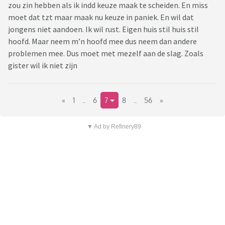
zou zin hebben als ik indd keuze maak te scheiden. En miss
moet dat tzt maar maak nu keuze in paniek. En wil dat
jongens niet aandoen. Ik wil rust. Eigen huis stil huis stil
hoofd. Maar neem m’n hoofd mee dus neem dan andere
problemen mee. Dus moet met mezelf aan de slag. Zoals
gister wil ik niet zijn
«
1
..
6
7
8
..
56
»
▼ Ad by Refinery89