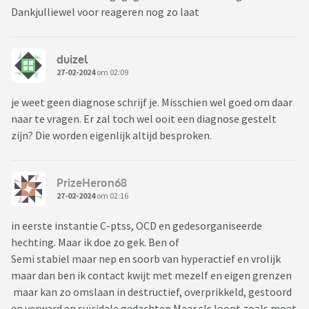
Dankjulliewel voor reageren nog zo laat
duizel
27-02-2024
om 02:09
je weet geen diagnose schrijf je. Misschien wel goed om daar
naar te vragen. Er zal toch wel ooit een diagnose gestelt
zijn? Die worden eigenlijk altijd besproken.
PrizeHeron68
27-02-2024
om 02:16
in eerste instantie C-ptss, OCD en gedesorganiseerde
hechting. Maar ik doe zo gek. Ben of
Semi stabiel maar nep en soorb van hyperactief en vrolijk
maar dan ben ik contact kwijt met mezelf en eigen grenzen
maar kan zo omslaan in destructief, overprikkeld, gestoord
en verward en suïcidale gedachten Maar sls loopt zoals moet