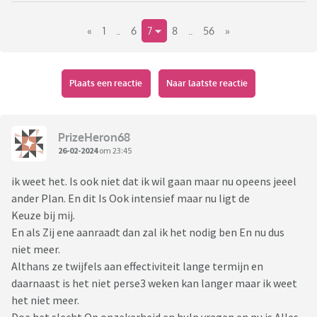
confronterend, ik wil niet dat mensen weten hoe slecht ik
«
1
..
6
7
8
..
56
»
ga. Maar op mijn slechtste momenten is het heel donker.
Maar ik wil stiekem verdwijnen. Ik weet niet waar ik goed aan
doe. Ik wil niet zo slecht zijn. Maar m’n hoofd is giga
obsessief. Hoe maak je keuze: en 3 weken van huis hoe??
Plaats een reactie
Naar laatste reactie
Partner etc vinden t overdreven. Ik weet niet wat ik moet en
voel me zo onstabiel dat dit nog enger is. Iemand tips?
PrizeHeron68
26-02-2024
om 23:45
ik weet het. Is ook niet dat ik wil gaan maar nu opeens jeeel
ander Plan. En dit Is Ook intensief maar nu ligt de
Keuze bij mij.
En als Zij ene aanraadt dan zal ik het nodig ben En nu dus
niet meer.
Althans ze twijfels aan effectiviteit lange termijn en
daarnaast is het niet perse3 weken kan langer maar ik weet
het niet meer.