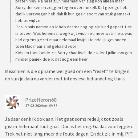
praten niey. Na neef ziEn helemaal van slag kon alleen maar
Sorry denken en zeggen tegen over mezelf. Dat gezegd heb
dat ik verzwegen heb dah ik hun gezin soort van stuk gemaakt
heb terwijl ze
Ons in huis namen en ik heb daarna nog op zijn kind gepast. Het
is teveel. Was helemaal weg kwijt wist niet meer waar fiets was
had ergens gezet maar helemaal kwijt uiteindelijk gevonden
toen Mac maar snel gehaald voor
Kids en toen belde ze. Sorry chaotisch doe ik leef jullie morgen
minder paniek doe ik dat nog eem keer
Misschien is die opname wel goed om een "reset" te krijgen
en kun je daarna verder met intensieve behandeling thuis.
PrizeHeron68
27-02-2024
om 09:35
Ja daar denk ik ook aan. Het gaat soms redelijk tot zoals
gister helemaal fout gaat. Dan is het eng. Ga dat voorleggen.
Trek het niet lang meer die foute dagen. En dat zit in mij. PIT