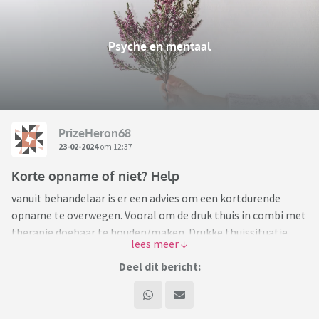
Psyche en mentaal
PrizeHeron68
23-02-2024
om 12:37
Korte opname of niet? Help
vanuit behandelaar is er een advies om een kortdurende
opname te overwegen. Vooral om de druk thuis in combi met
therapie doebaar te houden/maken. Drukke thuissituatie
met 3 jonge kinderen en ik ben met regelmaat compleet
ontregeld. Behandeling valt zwaar. Waardeer mijn psych
Deel dit bericht:
enorm maar dwang/angst fout te doen (normale leven)
komt ook in therapie heel consequent terug. Met als gevolg
dat ik nog meer ontregel. Maar ik vind het eng. En