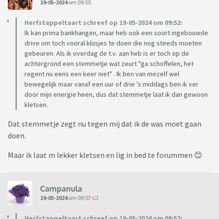
19-05-2024
om 09:55
Herfstappeltaart schreef op 19-05-2024 om 09:52:
Ik kan prima bankhangen, maar heb ook een soort ingebouwde
drive om toch vooral klusjes te doen die nog steeds moeten
gebeuren. Als ik overdag de t.v. aan heb is er toch op de
achtergrond een stemmetje wat zeurt "ga schoffelen, het
regent nu eens een keer niet" . Ik ben van mezelf wel
bewegelijk maar vanaf een uur of drie 's middags ben ik ver
door mijn energie heen, dus dat stemmetje laat ik dan gewoon
kletsen.
Dat stemmetje zegt nu tegen mij dat ik de was moet gaan
doen.
Maar ik laat m lekker kletsen en lig in bed te forummen 😊
Campanula
19-05-2024
om 09:57
Herfstappeltaart schreef op 19-05-2024 om 09:52: