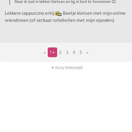
Maar ik laat m lekker kletsen en lig in bed te forummen 😊
Lekkere cappuccino erbij
Beetje kletsen met mijn online
vriendinnen (of verbaal rollebollen met mijn vijanden).
«
1
2
3
4
5
»
▼ Ad by Refinery89