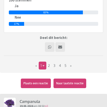
100 stemmen
Ja
83%
Nee
17%
Deel dit bericht:
«
1
2
3
4
5
»
Plaats een reactie
Naar laatste reactie
Campanula
19-05-2024
om 08:50