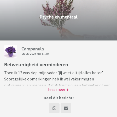
Psyche en mentaal
Campanula
06-05-2024
om 11:30
Betweterigheid verminderen
Toen ik 12 was riep mijn vader 'jij weet altijd alles beter'.
Soortgelijke opmerkingen heb ik wel vaker mogen
ontvangen van mensen. Dat ik hautain, een betweter of een
snob ben. Het zal dus wel kloppen. Voor mijn gevoel zet ik
enkel mijn gedachten uiteen en ben ik niet intentioneel
Deel dit bericht:
betweterig. ☝️
Nu kan ik die feedback afdoen met 'frustraties, projectie,