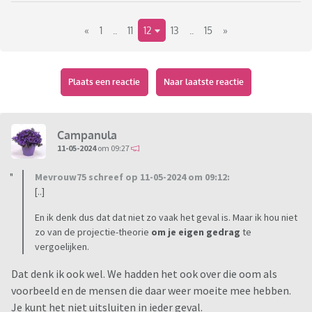
matige argumenten of alles wat je zegt, ben je zelf', maar
«
1
..
11
12
13
..
15
»
dan ik ben ik weer die betweter. En ik ben nu eenmaal dol op
debat en discussie en snap niet zo wat het probleem is. Met
een andere betweter
kan ik prima praten. Stoor mij
Plaats een reactie
Naar laatste reactie
ook totaal niet aan de kennis van anderen of aan een
correctie. Dan denk ik enkel 'dat argument ga ik toevoegen
aan mijn arsenaal'.
Campanula
11-05-2024
om 09:27
Hoe kun je nu betweterigheid verminderen? Niets zeggen,
anderen vaker een veer geven, minder aanvullen, minder
Mevrouw75 schreef op 11-05-2024 om 09:12:
[..]
corrigeren, loslaten, doen alsof je iets niet weet, geen
moeilijke woorden gebruiken, laatste woord weggegeven,
En ik denk dus dat dat niet zo vaak het geval is. Maar ik hou niet
veel tekortkomingen opnoemen, benadrukken dat je zo
zo van de projectie-theorie
om je eigen gedrag
te
gewoon bent.
vergoelijken.
Dat denk ik ook wel. We hadden het ook over die oom als
Zijn er hier medebetweters of eventueel perfectionisten
voorbeeld en de mensen die daar weer moeite mee hebben.
met tips? Of moet ik het maar accepteren? I am Snob and I
Je kunt het niet uitsluiten in ieder geval.
am Top.