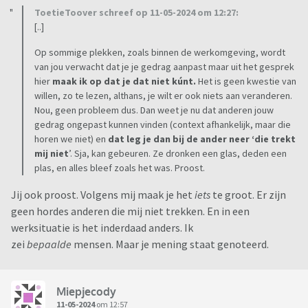
ToetieToover schreef op 11-05-2024 om 12:27:
[..]
Op sommige plekken, zoals binnen de werkomgeving, wordt
van jou verwacht dat je je gedrag aanpast maar uit het gesprek
hier
maak ik op dat je dat niet kúnt.
Het is geen kwestie van
willen, zo te lezen, althans, je wilt er ook niets aan veranderen.
Nou, geen probleem dus. Dan weet je nu dat anderen jouw
gedrag ongepast kunnen vinden (context afhankelijk, maar die
horen we niet) en
dat leg je dan bij de ander neer ‘die trekt
mij
niet
’. Sja, kan gebeuren. Ze dronken een glas, deden een
plas, en alles bleef zoals het was. Proost.
Jij ook proost. Volgens mij maak je het
iets
te groot. Er zijn
geen hordes anderen die mij niet trekken. En in een
werksituatie is het inderdaad anders. Ik
zei
bepaalde
mensen. Maar je mening staat genoteerd.
Miepjecody
11-05-2024
om 12:57