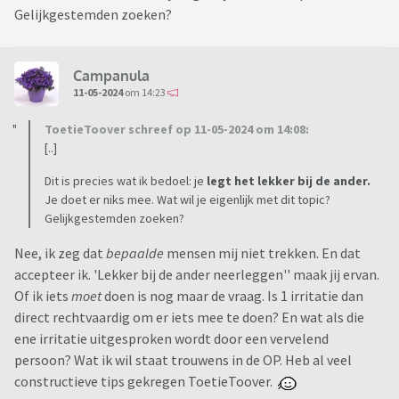
Gelijkgestemden zoeken?
Campanula
11-05-2024
om 14:23
ToetieToover schreef op 11-05-2024 om 14:08:
[..]
Dit is precies wat ik bedoel: je
legt het lekker bij de ander.
Je doet er niks mee. Wat wil je eigenlijk met dit topic?
Gelijkgestemden zoeken?
Nee, ik zeg dat
bepaalde
mensen mij niet trekken. En dat
accepteer ik. 'Lekker bij de ander neerleggen'' maak jij ervan.
Of ik iets
moet
doen is nog maar de vraag. Is 1 irritatie dan
direct rechtvaardig om er iets mee te doen? En wat als die
ene irritatie uitgesproken wordt door een vervelend
persoon? Wat ik wil staat trouwens in de OP. Heb al veel
constructieve tips gekregen ToetieToover.