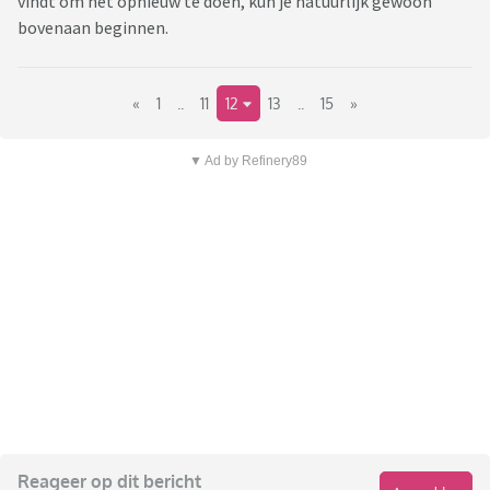
vindt om het opnieuw te doen, kun je natuurlijk gewoon
bovenaan beginnen.
«
1
..
11
12
13
..
15
»
▼ Ad by Refinery89
Reageer op dit bericht