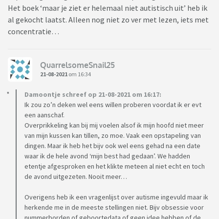
Het boek ‘maar je ziet er helemaal niet autistisch uit’ heb ik
al gekocht laatst. Alleen nog niet zo ver met lezen, iets met
concentratie…
QuarrelsomeSnail25
21-08-2021
om 16:34
Damoontje schreef op 21-08-2021 om 16:17:
Ik zou zo’n deken wel eens willen proberen voordat ik er evt
een aanschaf.
Overprikkeling kan bij mij voelen alsof ik mijn hoofd niet meer
van mijn kussen kan tillen, zo moe. Vaak een opstapeling van
dingen. Maar ik heb het bijv ook wel eens gehad na een date
waar ik de hele avond ‘mijn best had gedaan’. We hadden
etentje afgesproken en het klikte meteen al niet echt en toch
de avond uitgezeten. Nooit meer…
Overigens heb ik een vragenlijst over autisme ingevuld maar ik
herkende me in de meeste stellingen niet. Bijv obsessie voor
nummerborden of geboortedata of geen idee hebben of de