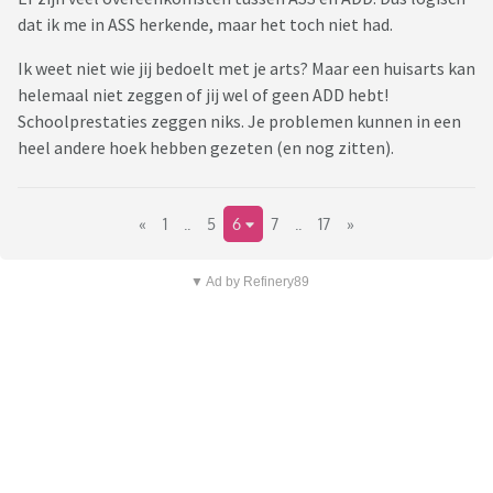
dat ik me in ASS herkende, maar het toch niet had.
Ik weet niet wie jij bedoelt met je arts? Maar een huisarts kan
helemaal niet zeggen of jij wel of geen ADD hebt!
Schoolprestaties zeggen niks. Je problemen kunnen in een
heel andere hoek hebben gezeten (en nog zitten).
«
1
..
5
6
7
..
17
»
▼ Ad by Refinery89