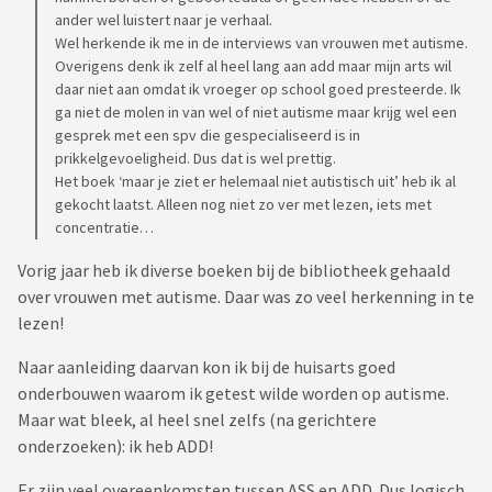
ander wel luistert naar je verhaal.
Wel herkende ik me in de interviews van vrouwen met autisme.
Overigens denk ik zelf al heel lang aan add maar mijn arts wil
daar niet aan omdat ik vroeger op school goed presteerde. Ik
ga niet de molen in van wel of niet autisme maar krijg wel een
gesprek met een spv die gespecialiseerd is in
prikkelgevoeligheid. Dus dat is wel prettig.
Het boek ‘maar je ziet er helemaal niet autistisch uit’ heb ik al
gekocht laatst. Alleen nog niet zo ver met lezen, iets met
concentratie…
Vorig jaar heb ik diverse boeken bij de bibliotheek gehaald
over vrouwen met autisme. Daar was zo veel herkenning in te
lezen!
Naar aanleiding daarvan kon ik bij de huisarts goed
onderbouwen waarom ik getest wilde worden op autisme.
Maar wat bleek, al heel snel zelfs (na gerichtere
onderzoeken): ik heb ADD!
Er zijn veel overeenkomsten tussen ASS en ADD. Dus logisch