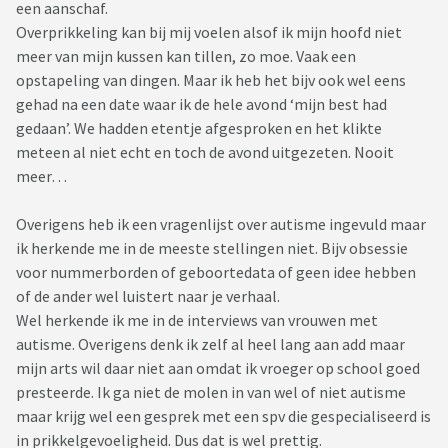
een aanschaf.
Overprikkeling kan bij mij voelen alsof ik mijn hoofd niet
meer van mijn kussen kan tillen, zo moe. Vaak een
opstapeling van dingen. Maar ik heb het bijv ook wel eens
gehad na een date waar ik de hele avond ‘mijn best had
gedaan’. We hadden etentje afgesproken en het klikte
meteen al niet echt en toch de avond uitgezeten. Nooit
meer…
Overigens heb ik een vragenlijst over autisme ingevuld maar
ik herkende me in de meeste stellingen niet. Bijv obsessie
voor nummerborden of geboortedata of geen idee hebben
of de ander wel luistert naar je verhaal.
Wel herkende ik me in de interviews van vrouwen met
autisme. Overigens denk ik zelf al heel lang aan add maar
mijn arts wil daar niet aan omdat ik vroeger op school goed
presteerde. Ik ga niet de molen in van wel of niet autisme
maar krijg wel een gesprek met een spv die gespecialiseerd is
in prikkelgevoeligheid. Dus dat is wel prettig.