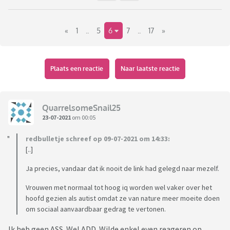
«
1
..
5
6
7
..
17
»
Plaats een reactie
Naar laatste reactie
QuarrelsomeSnail25
23-07-2021
om 00:05
redbulletje schreef op 09-07-2021 om 14:33:
[..]
Ja precies, vandaar dat ik nooit de link had gelegd naar mezelf.
Vrouwen met normaal tot hoog iq worden wel vaker over het
hoofd gezien als autist omdat ze van nature meer moeite doen
om sociaal aanvaardbaar gedrag te vertonen.
Ik heb geen ASS. Wel ADD. Wilde enkel even reageren op