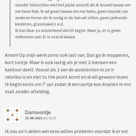
woede' (misschien niet het juiste woord) als ik teveel lawaai om
me heen heb. Ik wil geen lawaai om me heen, geen muziek van
anderen horen als ik rustig in de tuin wil zitten, geen jankende
kinderen, grasmaaiers e.d.
Ik kan daar zo ontzettend slecht tegen. Maar ja, er is geen
ontkomen aan. Er is overal lawaai.
Amen! Op mijn werk soms ook last van. Dan ga ik mopperen,
kort lontje. Maar is ook lastig als je met 2 mensen een
kantoor deelt. Vooral als 1 van de assistenten in zo'n
ratelbui is en niet to the point komt en ik wil gewoon lezen.
Ik begin soms om 7 uur zodat ik een uurtje kan knallen in mn
mail zonder afleiding.
Damoontje
21-08-2021
om 16:17
Ik zou zo’n deken wel eens willen proberen voordat ik er evt