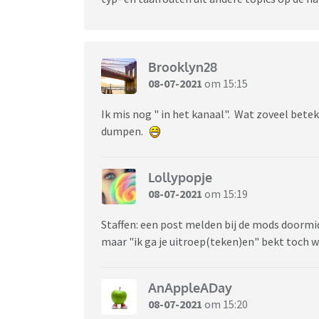
---------------------------------------------------
puppet?
Brooklyn28
Met vriendelijke groet,
08-07-2021
om 15:15
Heidi-Forumbeheer
Ik mis nog " in het kanaal". Wat zoveel bet
Ouders.nl
&
Viafora.nl
dumpen.
Lollypopje
08-07-2021
om 15:19
Staffen: een post melden bij de mods doormid
maar "ik ga je uitroep(teken)en" bekt toch 
AnAppleADay
08-07-2021
om 15:20