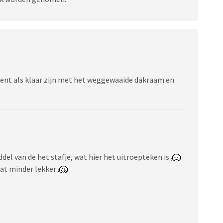
--------------------------------------------
ekent als klaar zijn met het weggewaaide dakraam en
del van de het stafje, wat hier het uitroepteken is
wat minder lekker