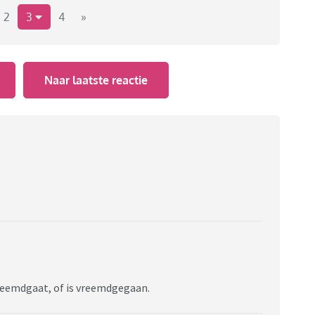
men die voor sommigen van ons abracadabra zijn en
2
3
4
»
Viafora
opstellen.
iet?
Naar laatste reactie
 moet raken?
ge woorden en komen er woorden bij. Taal is
k ik, fijn om terug te kunnen zoeken wat iets
L
reemdgaat, of is vreemdgegaan.