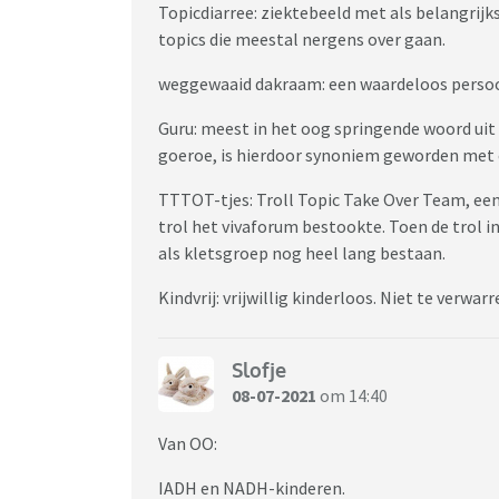
Topicdiarree: ziektebeeld met als belangri
topics die meestal nergens over gaan.
De wet van Wuiles <-> wanneer iemand een to
verhaal hoe geweldig het allemaal wel niet i
weggewaaid dakraam: een waardeloos persoon
verhaal is, hoe langer het verhaal, des te me
Guru: meest in het oog springende woord uit 
IADH en NADH-kinderen <-> iets aan de hand 
goeroe, is hierdoor synoniem geworden met
Guru <-> meest in het oog springende woord u
TTTOT-tjes: Troll Topic Take Over Team, ee
guru, of goeroe, is hierdoor synoniem gewo
trol het vivaforum bestookte. Toen de trol 
als kletsgroep nog heel lang bestaan.
weggewaaid dakraam <-> een waardeloos per
Kindvrij: vrijwillig kinderloos. Niet te verwa
Topicdiarree <-> ziektebeeld met als belan
nieuwe topics die meestal nergens over gaan
Slofje
TTTOT-tjes <-> roll Topic Take Over Team, 
08-07-2021
om 14:40
trol het vivaforum bestookte. Toen de trol 
als kletsgroep nog heel lang bestaan
Van OO:
Kindvrij <-> vrijwillig kinderloos. Niet te v
IADH en NADH-kinderen.