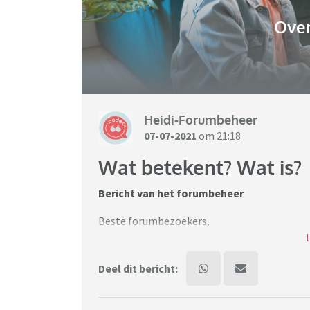
Over
Heidi-Forumbeheer
07-07-2021
om 21:18
Wat betekent? Wat is?
Bericht van het forumbeheer
Beste forumbezoekers,
de regels voor
Ouders.nl
en
Viafora.nl
zijn gel
termen gebruiken. Ook omdat we in deze tijd
Deel dit bericht:
gebruiken van de term "draad". Maar ook om 
delen 😁