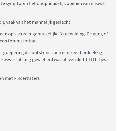
jkste symptoom het onophoudelijk openen van nieuwe
pic opent over een liefdesrelatie met een ellenlang
s, maar....en vervolgens de problemen net zo lang
, vaak van het mannelijk geslacht.
er de relatie gedoemd is te mislukken
een op viva zeer gebruikelijke foutmelding. De guru, of
en niets aan de hand
 een forumstoring.
it een op viva zeer gebruikelijke foutmelding. De
n groepering die ontstond toen een zeer hardnekkige
rden met een forumstoring
in kwestie al lang gewieberd was bleven de TTTOT-tjes
soon, vaak van het mannelijk geslacht
rren met kinderhaters.
grijkste symptoom het onophoudelijk openen van
een groepering die ontstond toen een zeer hardnekkige
in kwestie al lang gewieberd was bleven de TTTOT-tjes
erwarren met kinderhaters