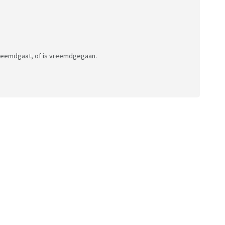
jkheid
vreemdgaat, of is vreemdgegaan.
 <-> permaban
 niks te melden hebt in een topic, maar het topic in je
m makkelijker terug vind)
s in te kunnen bespreken. Of eigenlijk 2, eentje met