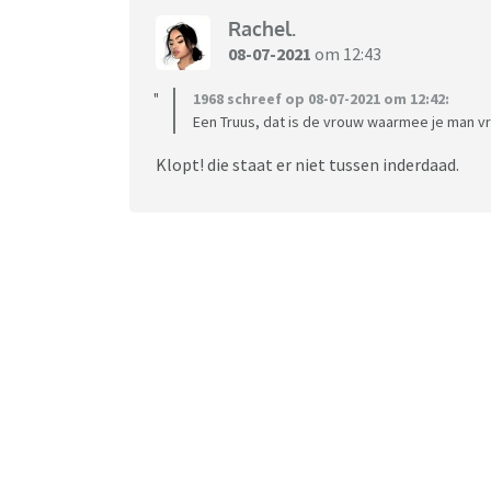
rubriek moderator <-> beheert een rubriek
Rachel.
hoofdmoderator <-> beheert alle rubrieken
08-07-2021
om 12:43
beheerder <-> hebben de eindverantwoordeli
1968 schreef op 08-07-2021 om 12:42:
Een Truus, dat is de vrouw waarmee je man 
schuilnaam <-> nickname
Klopt! die staat er niet tussen inderdaad.
emailadres en gebruikersnaam geblokkeerd
Andijvie <-> vraag van huishoudelijke aard
Mosterd <-> na de maaltijd
TO <-> topic opener
OP <-> Openingspost
TVP <-> terugvindpost (vooral gebruikt als je
lijst met gereageerd wilt hebben zodat je he
Napraat <-> 1 vaste topic om de andere topic