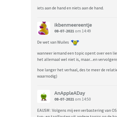
Een Truus <-> de vrouw waarmee je man vre
iets aan de hand en niets aan de hand.
forumfittie <-> ruzie tussen verschillende f
onduidelijk voor het merendeel van de foru
ikbenmeereentje
08-07-2021
om 14:49
privévete <-> forummer die naar aanleiding
achtervolgt op het forum om zijn/haar gram
De wet van Wuiles
off topic <-> Was een onduidelijke regel. Je
wanneer iemand een topic opent over een lie
gezelligheid opleverde bleef het vaker wel d
het allemaal wel niet is, maar....en vervolge
niet staan/werd er niet ingegrepen
hoe langer het verhaal, des te meer de relat
banaannaaier <-> iemand die forummers uitl
waarnodig)
zodoende een ban kan aannaaien)
Noorwegen, een Noor <-> trollhinten mocht n
AnAppleADay
Dus ‘Jij woont zeker in Noorwegen?’, ‘Oh die
08-07-2021
om 14:50
Ouders Online Legioen <-> De hulptroepen v
EAUSM : Volgens mij een verbastering van OS
geholpen hebben
typ- en taalfouten uit andere topics op de 