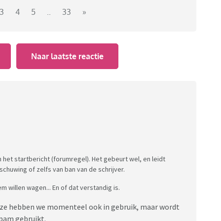
Viva.
3
4
5
..
33
»
ppeld zijn met de community van
Ouders.nl
, maar
minder prominente plek.
en die je gewend bent: elkaar privéberichten kunnen
en, topics kunnen toevoegen aan je favorieten en
Naar laatste reactie
achten dat de druk op onze huidige moderators zal
 per rubriek. Dit zijn vrijwilligers en mede-forum
t zullen zijn als moderator binnen hun rubriek.
gang van het nieuwe forum beschikbaar zijn, maar zullen
en.
oral hieronder weten.
 het startbericht (forumregel). Het gebeurt wel, en leidt
schuwing of zelfs van ban van de schrijver.
em willen wagen... En of dat verstandig is.
deze hebben we momenteel ook in gebruik, maar wordt
pam gebruikt.