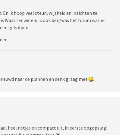
. En ik hoop veel steun, wijsheid en inzichten te
me. Waar ter wereld ik ook ben/was het forum was er
 heen geholpen.
rden.
benieuwd naar de plannen en denk graag mee
.
emaal heel netjes en compact uit, in eerste oogopslag!
van mogelijke overstap-fora 😎