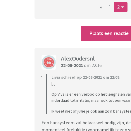
Met alle huidige rubrieken / pijlers van 
«
1
2
De ouderschaps rubrieken zullen geko
krijgen op het nieuwe forum een veel 
Het nieuwe forum zal de features hebb
sturen, eigen berichten kunnen bewerk
Plaats een reactie
foto’s & smileys in je posts.
Moderators per rubriek: omdat we verw
stijgen, gaan we werken met moderators
gebruikers die ook duidelijk aangemerk
AlexOudersnl
22-06-2021
om 22:16
Niet al deze punten zullen direct bij de live
in de weken daarna alsnog toegevoegd word
Livia schreef op 22-06-2021 om 22:09:
[..]
Heb je vragen of suggesties? Laat het ons vo
Op Viva is er een verbod op het leeghalen van
inderdaad tot irritatie, maar ook tot een waar
Ik weet niet of jullie je ook aan zo'n bansyste
Een bansysteem zal helaas wel nodig zijn, 
momenteel (gelukkig) voornamelijk tegen s