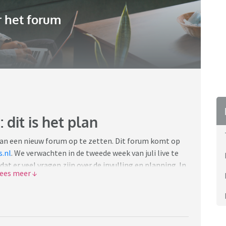
 het forum
 dit is het plan
an een nieuw forum op te zetten. Dit forum komt op
s.nl
. We verwachten in de tweede week van juli live te
t er veel vragen zijn over de invulling en planning. In
ullen we nieuwe updates en ontwikkelingen melden.
 niet hoofdzakelijk op ouderschap gericht is.