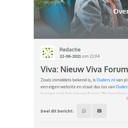
Over
Redactie
22-06-2021
om 21:04
Viva: Nieuw Viva Forum:
Zoals inmiddels bekend is, is
Ouders.nl
van pl
een eigen website en staat dus los van
Ouder
kunnen met het nieuwe forum. We begrijpen da
dit topic kun je al jouw vragen stellen en z
Deel dit bericht:
Wat zal dit nieuwe forum inhouden?
Een nieuw forum, mét nieuwe naam, dat