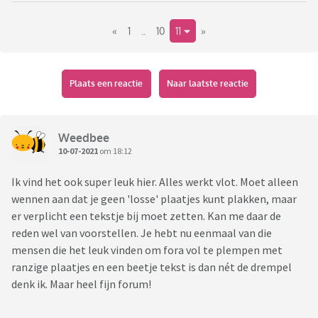
de Maaike smilies verhuizen we gewoon mee naar Viafora.
«
1
..
10
11
»
Dat voelt pas als thuis komen
Plaats een reactie
Naar laatste reactie
Weedbee
10-07-2021
om 18:12
Ik vind het ook super leuk hier. Alles werkt vlot. Moet alleen
wennen aan dat je geen 'losse' plaatjes kunt plakken, maar
er verplicht een tekstje bij moet zetten. Kan me daar de
reden wel van voorstellen. Je hebt nu eenmaal van die
mensen die het leuk vinden om fora vol te plempen met
ranzige plaatjes en een beetje tekst is dan nét de drempel
denk ik. Maar heel fijn forum!