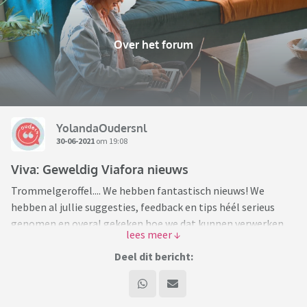
Over het forum
YolandaOudersnl
30-06-2021
om 19:08
Viva: Geweldig Viafora nieuws
Trommelgeroffel.... We hebben fantastisch nieuws! We
hebben al jullie suggesties, feedback en tips héél serieus
genomen en overal gekeken hoe we dat kunnen verwerken
op Viafora. Zo ook het verzoek om smilies te
implementeren. Check, gefixt. Maar een specifieker verzoek
Deel dit bericht:
was om de Maaike smilies toe te voegen..... En dat is gelukt!
Maaike vindt Viafora een geweldig initiatief en is heel blij dat
de community op deze manier kan blijven bestaan. Dus ook