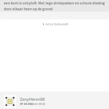
een bom is ontploft. Met lege drinkpakken en schone kleding
door elkaar heen op de grond.
▼ Ad by Refinery89
ZanyHeron88
07-10-2022
om 04:02