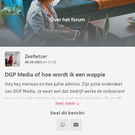
Over het forum
Zeefietser
06-10-2022
om 17:28
DGP Media of hoe wordt ik een wappie
Hey hey mensen en hee jullie admins. Zijn jullie onderdeel
van DGP Media. Je weet wel dat bedrijf welke de volkskrant
en
nu.nl
en de stentor en nog wat meer kranten. Ik wordt
langzaam aan een wappie. Want op bepaalde sites wordt ik
geblocked, geeft niks. Things are what they are. Maar ik
Deel dit bericht:
wordt een wappie en dat vindt ik niet leuk. Daarom ga ik op,
tiktok lekker door. Wat ik wil met dit topic ik weet het niet.
Maar is iets is met alles. Ik kan dat niet beschrijven. Dus wat