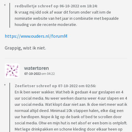
redbulletje schreef op 06-10-2022 om 18:24:
Ik vraag mij idd ook af waar dit forum onder valt ivm de
nominatie website van het jaar in combinatie met bepaalde
houding van de recente moderatie.
https://www.ouders.nl/forumM
Grappig, wist ik niet.
watertoren
07-10-2022
om 04:22
Zeefietser schreef op 07-10-2022 om 02:56:
En ik ben weer wakker. Wat heb ik gedaan 4 uur geslapen en 4
uur social media. Nu weer werken daarna weer 4 uur slapen en 4
uur social media. Wat klopt daar niet aan. Ik doe niet meer wat ik
normaal altijd deed. Minimaal 10k stappen halen, elke dag een
uur hardlopen. Nope ik lig op de bank of bed te scrollen door
social media. Ohw en mijn hut is net alsof er een bom is ontploft.
Met lege drinkpakken en schone kleding door elkaar heen op