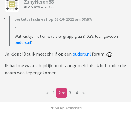
ZanyHeron88
07-10-2022
om 09:23
vertelsel schreef op 07-10-2022 om 08:57:
[..]
Wat wist je niet en wat is er grappig aan? Da's toch gewoon
ouders.nl
?
Ja klopt! Dat ik meeschrijf op een
ouders.nl
forum
Ik had me waarschijnlijk nooit aangemeld als ik het onder die
naam was tegengekomen.
«
1
2
3
4
»
▼ Ad by Refinery89