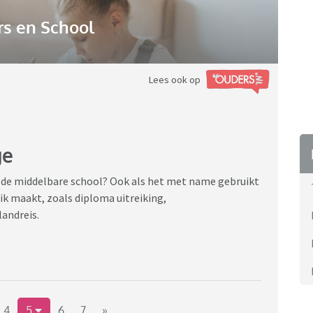
s en School
Lees ook op
ge
 de middelbare school? Ook als het met name gebruikt
ik maakt, zoals diploma uitreiking,
andreis.
4
5
6
7
»