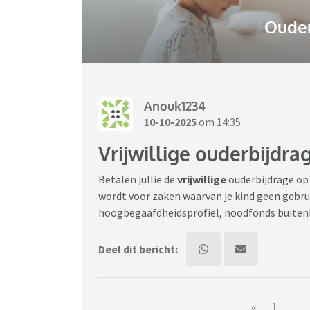
Ouder
Anouk1234
10-10-2025
om 14:35
Vrijwillige ouderbijdra
Betalen jullie de
vrijwillige
ouderbijdrage op
wordt voor zaken waarvan je kind geen gebru
hoogbegaafdheidsprofiel, noodfonds buitenl
Deel dit bericht:
«
1
..