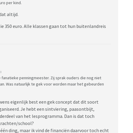
uro per kind.
dat altijd.
die 350 euro. Alle klassen gaan tot hun buitenlandreis
:
 fanatieke penningmeester. Zij sprak ouders die nog niet
aan. Was natuurlijk te gek voor worden maar het gebeurden
wens eigenlijk best een gek concept dat dit soort
niseerd. Je hebt een sintviering, paasontbijt,
nderdeel van het lesprogramma. Dan is dat toch
rkrachten/school?
 één ding, maar ik vind de financiën daarvoor toch echt