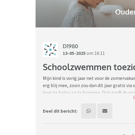
Ouder
D1980
13-05-2025
om 16:11
Schoolzwemmen toezi
Mijn kind is vorig jaar net voor de zomervaka
erg blij mee, zoon zou dan dit jaar gratis via
hem te halen en te brengen. Ook geeft de ge
scheelt dit enorm (het vervoer elke keer met
euro voor hem en ik per les)
Deel dit bericht:
Zoon heeft het afgelopen schooljaar op ma
laatste les: geen afzwembriefje.