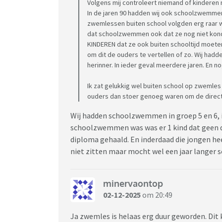
Volgens mij controleert niemand of kindere
In de jaren 90 hadden wij ook schoolzwemmen.
zwemlessen buiten school volgden erg raar 
dat schoolzwemmen ook dat ze nog niet kon
KINDEREN dat ze ook buiten schooltijd moeten
om dit de ouders te vertellen of zo. Wij had
herinner. In ieder geval meerdere jaren. En 
Ik zat gelukkig wel buiten school op zwemles 
ouders dan stoer genoeg waren om de directi
Wij hadden schoolzwemmen in groep 5 en 6, ik 
schoolzwemmen was was er 1 kind dat geen d
diploma gehaald. En inderdaad die jongen heeft
niet zitten maar mocht wel een jaar lange
minervaontop
02-12-2025
om 20:49
Ja zwemles is helaas erg duur geworden. Dit