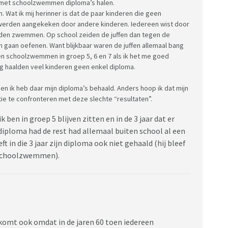
n met schoolzwemmen diploma’s halen.
 Wat ik mij herinner is dat de paar kinderen die geen
werden aangekeken door andere kinderen. Iedereen wist door
den zwemmen. Op school zeiden de juffen dan tegen de
 gaan oefenen. Want blijkbaar waren de juffen allemaal bang
den schoolzwemmen in groep 5, 6 en 7 als ik het me goed
nog haalden veel kinderen geen enkel diploma.
en ik heb daar mijn diploma’s behaald. Anders hoop ik dat mijn
e te confronteren met deze slechte “resultaten”.
ben in groep 5 blijven zitten en in de 3 jaar dat er
iploma had de rest had allemaal buiten school al een
 in die 3 jaar zijn diploma ook niet gehaald (hij bleef
r schoolzwemmen).
 komt ook omdat in de jaren 60 toen iedereen