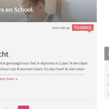
s en School
Lees ook op
cht
ntie geslaagd voor het A-diploma in 1 jaar. Ik ben daar
 school zijn B kunnen halen. En dan hoef ik niet meer
meente alleen een vergoeding voor A dus financieel
 de bus was vooral wat veel duur was, toch wel zeker 16
andagen gezwommen op school. Gisteren was de