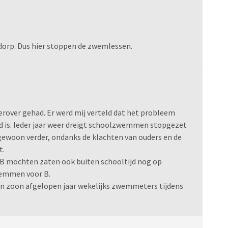
 de kwaliteit van schoolzwemmen en die ik erop kan
 dorp. Dus hier stoppen de zwemlessen.
erover gehad. Er werd mij verteld dat het probleem
 is. Ieder jaar weer dreigt schoolzwemmen stopgezet
gewoon verder, ondanks de klachten van ouders en de
t.
r B mochten zaten ook buiten schooltijd nog op
wemmen voor B.
jn zoon afgelopen jaar wekelijks zwemmeters tijdens