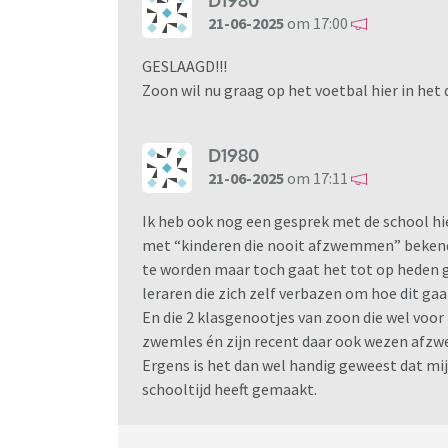
D1980
21-06-2025
om 17:00
Mijn vraag is dan ook wie toezicht houdt op
aanspreken?
GESLAAGD!!!
Zoon wil nu graag op het voetbal hier in het
D1980
21-06-2025
om 17:11
Ik heb ook nog een gesprek met de school hi
met “kinderen die nooit afzwemmen” bekend
te worden maar toch gaat het tot op heden 
leraren die zich zelf verbazen om hoe dit gaa
En die 2 klasgenootjes van zoon die wel voo
zwemles én zijn recent daar ook wezen afz
Ergens is het dan wel handig geweest dat mi
schooltijd heeft gemaakt.