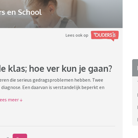
s en School
Lees ook op
e klas; hoe ver kun je gaan?
inderen die serieus gedragsproblemen hebben. Twee
 diagnose. Een daarvan is verstandelijk beperkt en
e pech. Mijn oudste kind had geen een kind met een
VO.
le kinderen.
ktijk valt het niet mee.