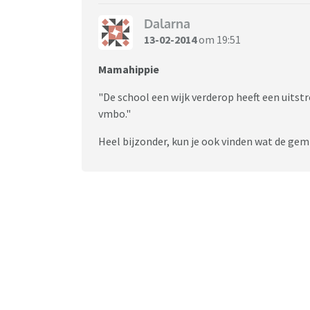
is ook omdat andere scholen ze niet aannem
Dalarna
Overigens begrijp ik dat de politiek erg aan
13-02-2014
om 19:51
plaatsen, maar ik zie nu heel erg dit werkt ni
Mamahippie
"De school een wijk verderop heeft een ui
vmbo."
Heel bijzonder, kun je ook vinden wat de gem