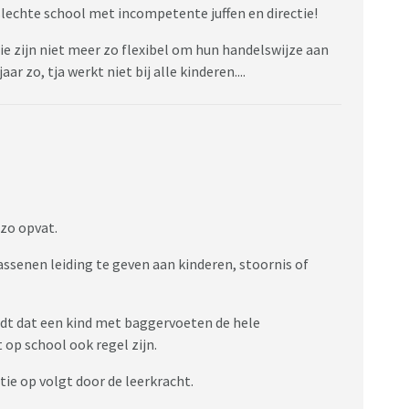
 slechte school met incompetente juffen en directie!
r toen ik er gister naar vroeg, bleek er inderdaad zeer
 die zijn niet meer zo flexibel om hun handelswijze aan
ar zo, tja werkt niet bij alle kinderen....
je speciale regels moeten ondertekenen, omdat de
ik had me niet gerealiseerd dat het zo erg uit de hand
. Maar in mijn stad zit ook een prima school voor
ainde mensen om er mee om te gaan.
 zo opvat.
mpachtig dat hun kinderen toch op een normale school
assenen leiding te geven aan kinderen, stoornis of
dat ik op school ben) kinderen die totaal geen
orden buitengesloten.
p zit een ernstig fysiek en geestelijk gehandicapt kind.
rdt dat een kind met baggervoeten de hele
aar griezel noemen. En een keer zei een jochie "jij gaat
 op school ook regel zijn.
s, maar ik vind dat wel ver gaan...
tie op volgt door de leerkracht.
d wel wil aandoen. Dat deze school zoveel gevallen heeft