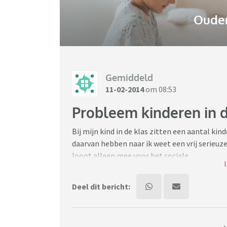
Ouder
Gemiddeld
11-02-2014
om 08:53
Probleem kinderen in d
Bij mijn kind in de klas zitten een aantal k
daarvan hebben naar ik weet een vrij serieuze
loopt alleen mee voor het sociale.
Mijn kind heeft wat dit betreft ook een beetj
diagnose in de klas, die zit inmiddels op het 
Deel dit bericht:
Onze school is blijkbaar erg open voor specia
Dat vond ik ooit een goed idee, maar in de pra