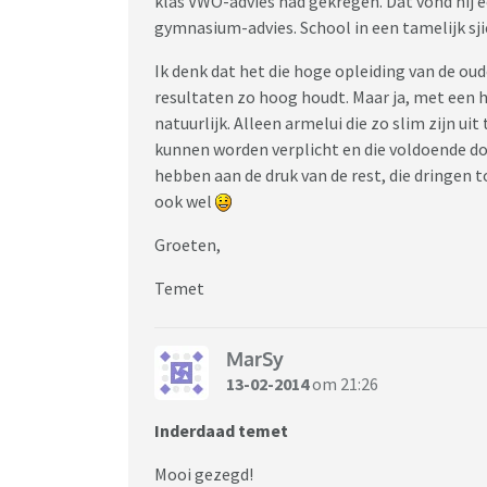
klas VWO-advies had gekregen. Dat vond hij ee
gymnasium-advies. School in een tamelijk sji
Ik denk dat het die hoge opleiding van de oude
resultaten zo hoog houdt. Maar ja, met een h
natuurlijk. Alleen armelui die zo slim zijn uit
kunnen worden verplicht en die voldoende d
hebben aan de druk van de rest, die dringen 
ook wel
Groeten,
Temet
MarSy
13-02-2014
om 21:26
Inderdaad temet
Mooi gezegd!