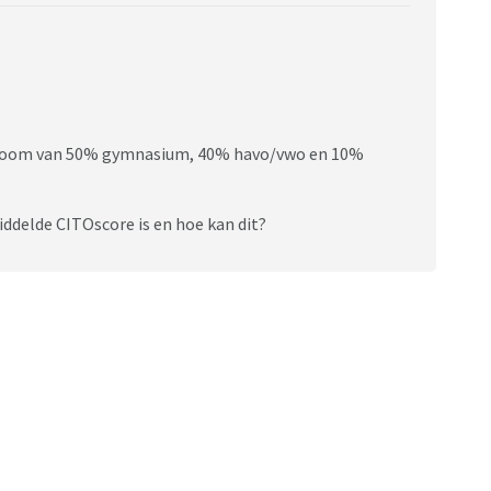
en, ze komen ook vanuit de hele omgeving.
stuurt om deze kinderen op normale scholen te
et!
tstroom van 50% gymnasium, 40% havo/vwo en 10%
iddelde CITOscore is en hoe kan dit?