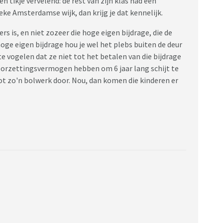
n tikje vervelend: de rest van zijn klas had een
eke Amsterdamse wijk, dan krijg je dat kennelijk.
rs is, en niet zozeer die hoge eigen bijdrage, die de
oge eigen bijdrage hou je wel het plebs buiten de deur
 te vogelen dat ze niet tot het betalen van die bijdrage
oorzettingsvermogen hebben om 6 jaar lang schijt te
tot zo'n bolwerk door. Nou, dan komen die kinderen er