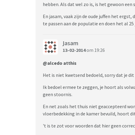
hebben. Als dat wel zo is, is het gewoon een
komen. En die vertelt dat thuis.
Mijn kind laat dus weinig los over school, maa
En jasam, vaak zijn de oude juffen het ergst,
regelmatig dit soort voorvallen te zijn.
te passen aan de populatie en doen het al 25 ja
Ook heeft de klas van mijn kind nu een lijst
situatie steeds uit de hand liep in de klas.
Jasam
We hebben hier wel mail over gekregen, maar 
13-02-2014
om 19:26
liep.
@alcedo atthis
Ik snap dat deze kinderen naar school moeten
speciaal onderwijs, en hebben ze goed getr
Het is niet kwetsend bedoeld, sorry dat je dit
Waarom willen deze ouders eigenlijk zo kra
Ik bedoel ermee te zeggen, je hoort als volw
zitten? Ik zie (in die paar uurtjes per maand 
geen stoornis.
aansluiting vinden in hun groep en steeds w
Kinderen zijn echt keihard. In een lagere groe
En net zoals het thuis niet geaccepteerd wo
Ze is zo zichtbaar anders dat klasgenootjes h
vloerbedekking in de kamer bevuild, hoort dit
toch snel dood!" Wat waarschijnlijk ook waar i
't is te zot voor woorden dat hier geen correc
Ik twijfel ook steeds meer of ik dit mijn kin