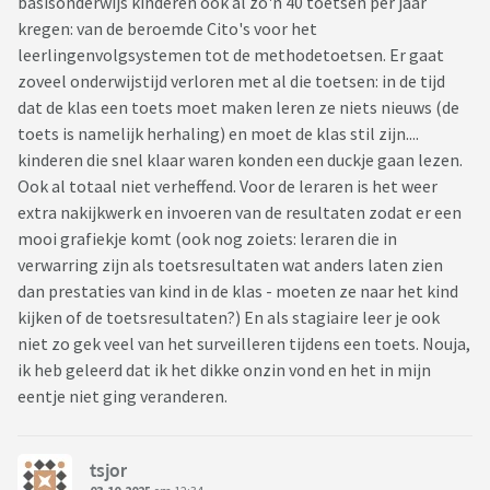
basisonderwijs kinderen ook al zo'n 40 toetsen per jaar
kregen: van de beroemde Cito's voor het
leerlingenvolgsystemen tot de methodetoetsen. Er gaat
zoveel onderwijstijd verloren met al die toetsen: in de tijd
dat de klas een toets moet maken leren ze niets nieuws (de
toets is namelijk herhaling) en moet de klas stil zijn....
kinderen die snel klaar waren konden een duckje gaan lezen.
Ook al totaal niet verheffend. Voor de leraren is het weer
extra nakijkwerk en invoeren van de resultaten zodat er een
mooi grafiekje komt (ook nog zoiets: leraren die in
verwarring zijn als toetsresultaten wat anders laten zien
dan prestaties van kind in de klas - moeten ze naar het kind
kijken of de toetsresultaten?) En als stagiaire leer je ook
niet zo gek veel van het surveilleren tijdens een toets. Nouja,
ik heb geleerd dat ik het dikke onzin vond en het in mijn
eentje niet ging veranderen.
tsjor