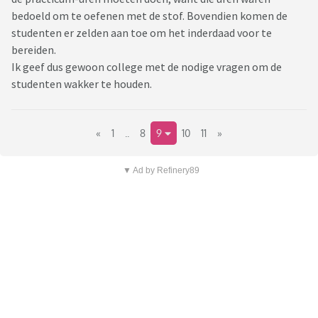
bedoeld om te oefenen met de stof. Bovendien komen de
studenten er zelden aan toe om het inderdaad voor te
bereiden.
Ik geef dus gewoon college met de nodige vragen om de
studenten wakker te houden.
«
1
..
8
9
10
11
»
▼ Ad by Refinery89