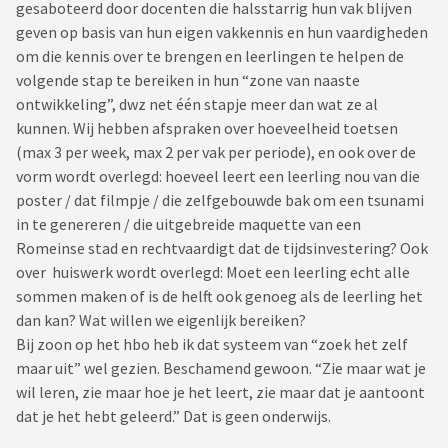
gesaboteerd door docenten die halsstarrig hun vak blijven
geven op basis van hun eigen vakkennis en hun vaardigheden
om die kennis over te brengen en leerlingen te helpen de
volgende stap te bereiken in hun “zone van naaste
ontwikkeling”, dwz net één stapje meer dan wat ze al
kunnen. Wij hebben afspraken over hoeveelheid toetsen
(max 3 per week, max 2 per vak per periode), en ook over de
vorm wordt overlegd: hoeveel leert een leerling nou van die
poster / dat filmpje / die zelfgebouwde bak om een tsunami
in te genereren / die uitgebreide maquette van een
Romeinse stad en rechtvaardigt dat de tijdsinvestering? Ook
over huiswerk wordt overlegd: Moet een leerling echt alle
sommen maken of is de helft ook genoeg als de leerling het
dan kan? Wat willen we eigenlijk bereiken?
Bij zoon op het hbo heb ik dat systeem van “zoek het zelf
maar uit” wel gezien. Beschamend gewoon. “Zie maar wat je
wil leren, zie maar hoe je het leert, zie maar dat je aantoont
dat je het hebt geleerd.” Dat is geen onderwijs.