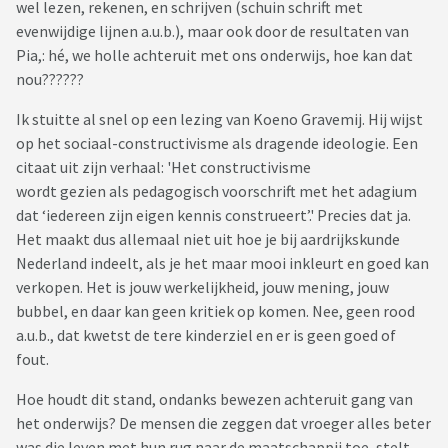
wel lezen, rekenen, en schrijven (schuin schrift met
evenwijdige lijnen a.u.b.), maar ook door de resultaten van
Pia,: hé, we holle achteruit met ons onderwijs, hoe kan dat
nou??????
Ik stuitte al snel op een lezing van Koeno Gravemij. Hij wijst
op het sociaal-constructivisme als dragende ideologie. Een
citaat uit zijn verhaal: 'Het constructivisme
wordt gezien als pedagogisch voorschrift met het adagium
dat ‘iedereen zijn eigen kennis construeert’.' Precies dat ja.
Het maakt dus allemaal niet uit hoe je bij aardrijkskunde
Nederland indeelt, als je het maar mooi inkleurt en goed kan
verkopen. Het is jouw werkelijkheid, jouw mening, jouw
bubbel, en daar kan geen kritiek op komen. Nee, geen rood
a.u.b., dat kwetst de tere kinderziel en er is geen goed of
fout.
Hoe houdt dit stand, ondanks bewezen achteruit gang van
het onderwijs? De mensen die zeggen dat vroeger alles beter
was die leven met hun rug naar de maatschappij toe, stelt