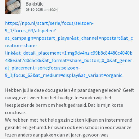
Bakblik
03-10-2025
om 10:24
https://npo.nl/start/serie/focus/seizoen-
9_1/focus_63/afspelen?
at_campaign=npostart_player&at_channel=npostart&at_c
reation=share-
link&at_detail_placement=1:mg9dv4nz:c99b8c84480c4040b
438e3af7d0d5c86&at_format=share_button;;0_0&at_gener
al_placement=serie;focus;seizoen-
9_1;focus_63&at_medium=display&at_variant=organic
Hebben jullie deze docu gezien én paar dagen geleden? Geeft
nauwgezet weer hoe het huidige leesonderwijs het
leesplezier de berm om heeft gedraaid. Dat is mijn korte
conclusie.
We hebben met het hele gezin zitten kijken en instemmend
geknikt en gehumd. Er kwam ook een school in voor waar ze
lezen anders aanpakken dan al jaren gewoon was.