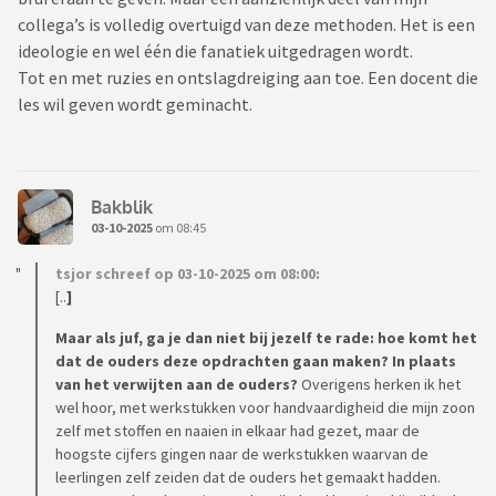
soms zetten ze huiswerk pas 2 dagen vantevoren in de app.
collega’s is volledig overtuigd van deze methoden. Het is een
ideologie en wel één die fanatiek uitgedragen wordt.
Maar maak me eigenlijk zorgen over of dit goed is voor
Tot en met ruzies en ontslagdreiging aan toe. Een docent die
kinderen en als het nu al zo is in groep 1 hoe is het dan straks
les wil geven wordt geminacht.
in groep 2-4.
In de media wordt elk jaar weer aandacht besteed aan de
problematiek rondom huiswerkdruk en prestatiedruk maar
Bakblik
toch lijkt er niets te veranderen.
03-10-2025
om 08:45
Ik wil haar zo graag wat meer vrijheid geven maar hoe! Het
tsjor schreef op 03-10-2025 om 08:00:
niveau kan ze m.i. prima aan maar de huiswerkdruk staat haar
[..
]
tegen. Ik vrees dat dit op den duur zelfs demotiverend kan
Maar als juf, ga je dan niet bij jezelf te rade: hoe komt het
werken.
dat de ouders deze opdrachten gaan maken? In plaats
van het verwijten aan de ouders?
Overigens herken ik het
Ben benieuwd naar jullie tips, ervaringen en meningen.
wel hoor, met werkstukken voor handvaardigheid die mijn zoon
zelf met stoffen en naaien in elkaar had gezet, maar de
hoogste cijfers gingen naar de werkstukken waarvan de
leerlingen zelf zeiden dat de ouders het gemaakt hadden.