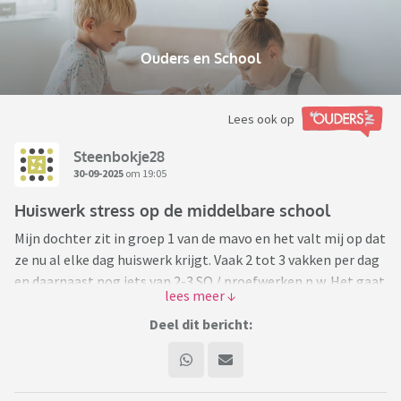
Ouders en School
Lees ook op
Steenbokje28
30-09-2025
om 19:05
Huiswerk stress op de middelbare school
Mijn dochter zit in groep 1 van de mavo en het valt mij op dat
ze nu al elke dag huiswerk krijgt. Vaak 2 tot 3 vakken per dag
en daarnaast nog iets van 2-3 SO / proefwerken p.w. Het gaat
in een erg hard tempo. Ma en vrij begint ze om 08.30 en is ze
om 16.05u uit en tegen 17.00u thuis. De rest van de week is ze
Deel dit bericht:
meestal tegen 14.45u thuis. Dinsdagavond doet ze aan sport
en is ze na school, even uitrusten en eten en dan naar haar
sportles pas rond 20.00 thuis. Dan is ze echt wel moe en heeft