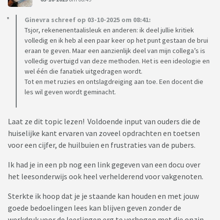
Ginevra schreef op 03-10-2025 om 08:41:
Tsjor, rekenenentaalisleuk en anderen: ik deel jullie kritiek
volledig en ik heb al een paar keer op het punt gestaan de brui
eraan te geven. Maar een aanzienlijk deel van mijn collega’s is
volledig overtuigd van deze methoden. Het is een ideologie en
wel één die fanatiek uitgedragen wordt.
Tot en met ruzies en ontslagdreiging aan toe. Een docent die
les wil geven wordt geminacht.
Laat ze dit topic lezen! Voldoende input van ouders die de
huiselijke kant ervaren van zoveel opdrachten en toetsen
voor een cijfer, de huilbuien en frustraties van de pubers.
Ik had je in een pb nog een link gegeven van een docu over
het leesonderwijs ook heel verhelderend voor vakgenoten.
Sterkte ik hoop dat je je staande kan houden en met jouw
goede bedoelingen lees kan blijven geven zonder de
werkdruk voor de leerlingen erg te verhogen met die onzin