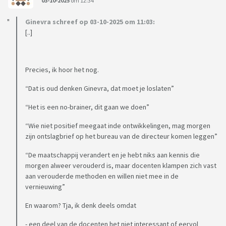
03-10-2025
om 12:34
Ginevra schreef op 03-10-2025 om 11:03:
[..]
Precies, ik hoor het nog.
“Dat is oud denken Ginevra, dat moet je loslaten”
“Het is een no-brainer, dit gaan we doen”
“Wie niet positief meegaat inde ontwikkelingen, mag morgen
zijn ontslagbrief op het bureau van de directeur komen leggen”
“De maatschappij verandert en je hebt niks aan kennis die
morgen alweer verouderd is, maar docenten klampen zich vast
aan verouderde methoden en willen niet mee in de
vernieuwing”
En waarom? Tja, ik denk deels omdat
- een deel van de docenten het niet interessant of eervol