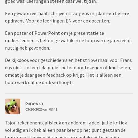
goed was. Leerlingen steken daar wel tijd in.
Nu was het laatst ook in het NOS nieuws dat veel jongeren
Een gewoon verhaal schrijven is volgens mij dan een betere
prestatiedruk en huiswerkdruk ervaren. Er blijft te weinig tijd
opdracht. Voor de leerlingen EN voor de docenten.
over voor rust en leuke dingen met als gevolg burn outs,
Een poster of PowerPoint om je presentatie te
depressies, minderwaardigsgevoel, drop outs etc.
ondersteunen is het enige wat ik in de loop van de jaren echt
nuttig heb gevonden.
Ik overweeg zelfs mijn dochter's sportles op dinsdag op te
zeggen want tsja huiswerk!
De kijkdoos voor geschiedenis en het stripverhaal voor Frans
dus niet. Je leert daar niet beter door tekenen of knutselen,
Ik heb zelf de mavo gedaan, daarna de mbo en hbo deel
omdat je daar geen feedback op krijgt. Het is alleen een
certificaten en elke dag leren in de avonden herken ik
hoop werk dat de druk verhoogt.
eigenlijk alleen van de hbo zo maar dat was zeker niet het
geval op de mavo/mbo.
Ginevra
Herkennen jullie dit en hoe gaan jullie hiermee om? Tips zijn
03-10-2025
om 08:41
welkom. Ik ga kijken of mijn dochter wat meer in de
Tsjor, rekenenentaalisleuk en anderen: ik deel jullie kritiek
weekenden wil studeren en hopelijk blijft er dan wat meer
volledig en ik heb al een paar keer op het punt gestaan de
tijd over doordeweeks. Ik vind het best lastig plannen en
brui eraan te geven. Maar een aanzienlijk deel van mijn