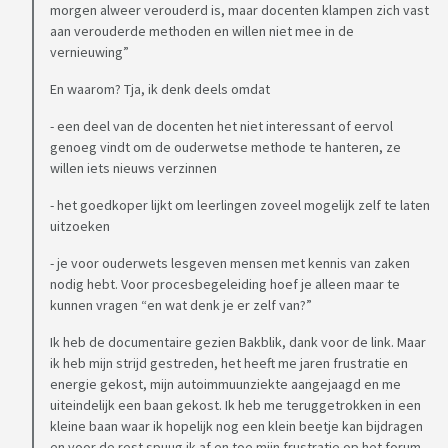
morgen alweer verouderd is, maar docenten klampen zich vast
aan verouderde methoden en willen niet mee in de
vernieuwing”
En waarom? Tja, ik denk deels omdat
- een deel van de docenten het niet interessant of eervol
genoeg vindt om de ouderwetse methode te hanteren, ze
willen iets nieuws verzinnen
- het goedkoper lijkt om leerlingen zoveel mogelijk zelf te laten
uitzoeken
- je voor ouderwets lesgeven mensen met kennis van zaken
nodig hebt. Voor procesbegeleiding hoef je alleen maar te
kunnen vragen “en wat denk je er zelf van?”
Ik heb de documentaire gezien Bakblik, dank voor de link. Maar
ik heb mijn strijd gestreden, het heeft me jaren frustratie en
energie gekost, mijn autoimmuunziekte aangejaagd en me
uiteindelijk een baan gekost. Ik heb me teruggetrokken in een
kleine baan waar ik hopelijk nog een klein beetje kan bijdragen
en voor de rest spuug ik af en toe mijn frustratie op het forum