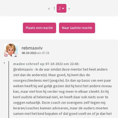
maken zou zijn (blijven zitten dus).
«
1
2
»
Bij jongste is vorig jaar bewust om leeftijd-sociaal-
emotioneel-karakter- redenen gekozen om de Havo te doen,
terwijl de coach dit jaar zegt dat hij het heel goed op VWO
Plaats een reactie
Naar laatste reactie
zou doen. Dat is een nieuwe leraar en coach op deze school
en hij zag dat in de eerste week al bij onze jongste. Het klopt
dat hij dat denk/leer niveau heeft, maar goed, Havo is waar hij
rebmaaviv
zich nu heel fijn bij voelt.
08-10-2022
om 07:18
madee schreef op 07-10-2022 om 22:43:
Lang verhaal kort: ik raak nu zelf de kluts kwijt. Wat ik vorig
@rebmaaviv - In de war omdat deze mentor het heel anders
jaar voor oudste vroeg maar niet kreeg, krijgt hij nu
ziet dan de andere(n). Maar goed, hij kent dus de
spontaan. En wat vorig jaar goed besproken en gewenst was,
voorgeschiedenis niet (jongste). En dan op basis van een paar
vindt de huidige coach eigenlijk onzin....
weken heeft hij wel gelijk gezien dat hij best het andere niveau
kan, maar niet hoe hij verder nog meer in elkaar steekt. En hij
kent oudste al helemaal niet, en heeft daar ook niets over te
Wat is wijsheid?
zeggen natuurlijk. Deze coach zei overigens zelf tegen mij:
leraren/coaches kunnen adviseren, maar de ouders moeten
samen met het kind bepalen of dat goed voelt en of je dan het