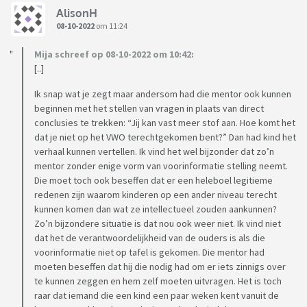
AlisonH
08-10-2022
om 11:24
Mija schreef op 08-10-2022 om 10:42:
[..]
Ik snap wat je zegt maar andersom had die mentor ook kunnen
beginnen met het stellen van vragen in plaats van direct
conclusies te trekken: “Jij kan vast meer stof aan. Hoe komt het
dat je niet op het VWO terechtgekomen bent?” Dan had kind het
verhaal kunnen vertellen. Ik vind het wel bijzonder dat zo’n
mentor zonder enige vorm van voorinformatie stelling neemt.
Die moet toch ook beseffen dat er een heleboel legitieme
redenen zijn waarom kinderen op een ander niveau terecht
kunnen komen dan wat ze intellectueel zouden aankunnen?
Zo’n bijzondere situatie is dat nou ook weer niet. Ik vind niet
dat het de verantwoordelijkheid van de ouders is als die
voorinformatie niet op tafel is gekomen. Die mentor had
moeten beseffen dat hij die nodig had om er iets zinnigs over
te kunnen zeggen en hem zelf moeten uitvragen. Het is toch
raar dat iemand die een kind een paar weken kent vanuit de