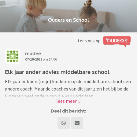
Ouders en School
Lees ook op
madee
07-10-2022
om 14:06
Elk jaar ander advies middelbare school
Elk jaar hebben (mijn) kinderen op de middelbare school een
andere coach. Maar de coaches van dit jaar zien het bij beide
kinderen heel anders dan die van vorig jaar.
Bij oudste, die is blijven zitten, komt er nu ineens wèl hulp bij
Deel dit bericht:
plannen/maken huiswerk (hoewel wachtlijst, dus ik mag het
eerst met hem proberen) terwijl vorig jaar het advies was om
hem maar te laten ervaren wat het effect van geen huiswerk