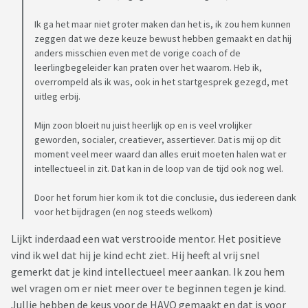
Ik ga het maar niet groter maken dan het is, ik zou hem kunnen
zeggen dat we deze keuze bewust hebben gemaakt en dat hij
anders misschien even met de vorige coach of de
leerlingbegeleider kan praten over het waarom. Heb ik,
overrompeld als ik was, ook in het startgesprek gezegd, met
uitleg erbij.
Mijn zoon bloeit nu juist heerlijk op en is veel vrolijker
geworden, socialer, creatiever, assertiever. Dat is mij op dit
moment veel meer waard dan alles eruit moeten halen wat er
intellectueel in zit. Dat kan in de loop van de tijd ook nog wel.
Door het forum hier kom ik tot die conclusie, dus iedereen dank
voor het bijdragen (en nog steeds welkom)
Lijkt inderdaad een wat verstrooide mentor. Het positieve
vind ik wel dat hij je kind echt ziet. Hij heeft al vrij snel
gemerkt dat je kind intellectueel meer aankan. Ik zou hem
wel vragen om er niet meer over te beginnen tegen je kind.
Jullie hebben de keus voor de HAVO gemaakt en dat is voor