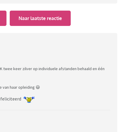
Naar laatste reactie
WK twee keer zilver op individuele afstanden behaald en één
e van haar opleiding 😃
feliciteerd