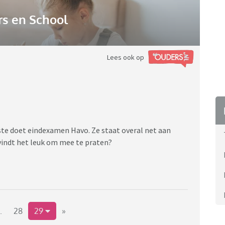
s en School
Lees ook op
ste doet eindexamen Havo. Ze staat overal net aan
 vindt het leuk om mee te praten?
.
28
29
»