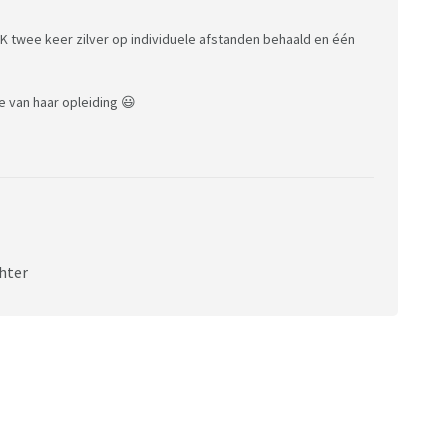
WK twee keer zilver op individuele afstanden behaald en één
e van haar opleiding 😃
chter