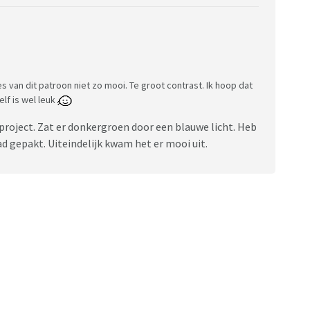
type-of-stitch-cross-stitch-277/
s van dit patroon niet zo mooi. Te groot contrast. Ik hoop dat
elf is wel leuk
atronen in uploaden en bijhouden (alleen voor android)
project. Zat er donkergroen door een blauwe licht. Heb
n welke garen je hebt en welke op je
ad gepakt. Uiteindelijk kwam het er mooi uit.
 Stitch
sites
Heb je aanvullingen, deel gerust in het topic