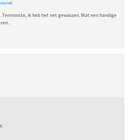
utorial/
en. Tenminste, ik heb het net gewassen. Wat een handige
eren..
4: