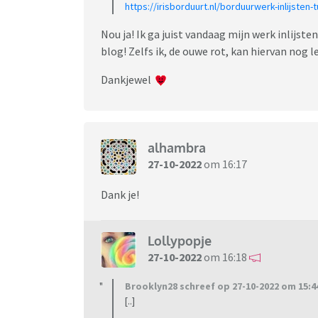
https://irisborduurt.nl/borduurwerk-inlijsten-t
Nou ja! Ik ga juist vandaag mijn werk inlijst
blog! Zelfs ik, de ouwe rot, kan hiervan nog l
Dankjewel
alhambra
27-10-2022
om 16:17
Dank je!
Lollypopje
27-10-2022
om 16:18
Brooklyn28 schreef op 27-10-2022 om 15:4
[..]