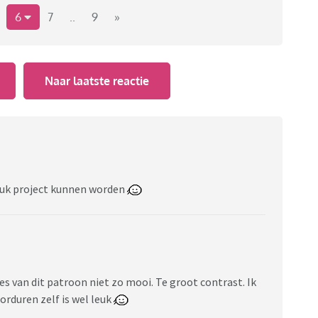
6
7
..
9
»
Naar laatste reactie
digdheden
 leuk project kunnen worden
9/borduren-overig/
es van dit patroon niet zo mooi. Te groot contrast. Ik
ategory/pdf-patterns/
orduren zelf is wel leuk