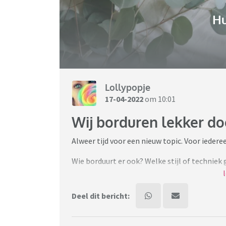
H
Lollypopje
17-04-2022
om 10:01
Wij borduren lekker doo
Alweer tijd voor een nieuw topic. Voor iedere
Wie borduurt er ook? Welke stijl of techniek 
embroidery/vrij borduren)? Wat voor patronen
je huidige project?
Deel dit bericht:
Borduren, hoe doe je dat eigenlijk?
https://irisborduurt.nl/info/kruissteek-bord