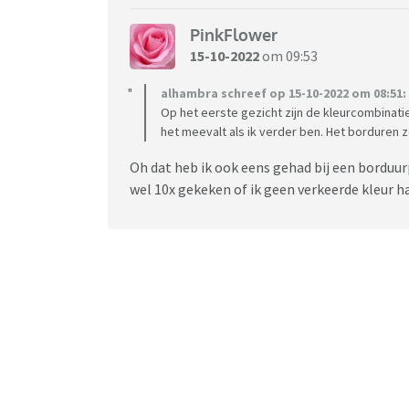
http://artecy.com/
PinkFlower
Gratis patronen
15-10-2022
om 09:53
https://www.dmc.com/uk/free-patterns-5041,
alhambra schreef op 15-10-2022 om 08:51:
Nuttige apps
Op het eerste gezicht zijn de kleurcombinatie
het meevalt als ik verder ben. Het borduren z
Patternkeeper: Hier kun je (de meeste) pdf p
Oh dat heb ik ook eens gehad bij een borduur
Tread Stash: Hierin kun je makkelijk bijhoude
wel 10x gekeken of ik geen verkeerde kleur h
boodschappenlijstje staan
Leuke Facebook groepen
WTFYW Just The Stitch
Snarky & Nerdy Cross Stitching
Snarky & Modern (S&M) Embroidery and Cross
p.s. ik heb geen aandelen in de genoemde web