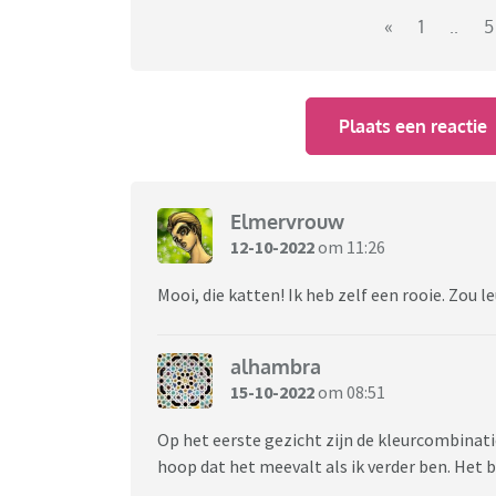
«
1
..
5
Plaats een reactie
https://youtube.com/c/SonovaStitch
Kleine webshops met pakketten en beno
Elmervrouw
https://irisborduurt.nl/
12-10-2022
om 11:26
https://www.garenenzo.nl/#
Mooi, die katten! Ik heb zelf een rooie. Zou
https://www.hobbydoityourself.nl/c-510252
Webshops voor patronen
alhambra
15-10-2022
om 08:51
www.etsy.com
Op het eerste gezicht zijn de kleurcombinati
https://thegeekystitchingco.com/product-c
hoop dat het meevalt als ik verder ben. Het b