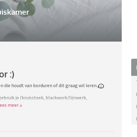
uiskamer
r :)
en die houdt van borduren of dit graag wil leren
gebruik je (kruissteek, blackwork/lijnwerk,
 maak je het liefst en waar haal je ze vandaan? Wat is
uren/