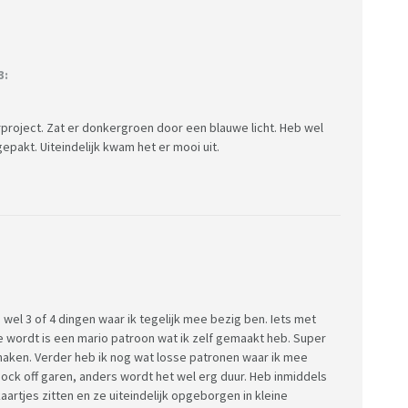
3:
project. Zat er donkergroen door een blauwe licht. Heb wel
pakt. Uiteindelijk kwam het er mooi uit.
el 3 of 4 dingen waar ik tegelijk mee bezig ben. Iets met
te wordt is een mario patroon wat ik zelf gemaakt heb. Super
fmaken. Verder heb ik nog wat losse patronen waar ik mee
nock off garen, anders wordt het wel erg duur. Heb inmiddels
aartjes zitten en ze uiteindelijk opgeborgen in kleine