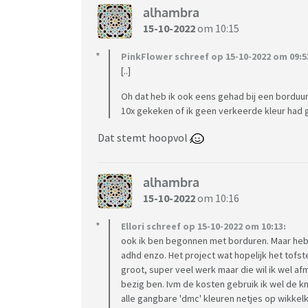
alhambra
15-10-2022
om 10:15
PinkFlower schreef op 15-10-2022 om 09:5
[..]
Oh dat heb ik ook eens gehad bij een borduur
10x gekeken of ik geen verkeerde kleur had ge
Dat stemt hoopvol
alhambra
15-10-2022
om 10:16
Ellori schreef op 15-10-2022 om 10:13:
ook ik ben begonnen met borduren. Maar heb w
adhd enzo. Het project wat hopelijk het tofs
groot, super veel werk maar die wil ik wel a
bezig ben. Ivm de kosten gebruik ik wel de k
alle gangbare 'dmc' kleuren netjes op wikkelk