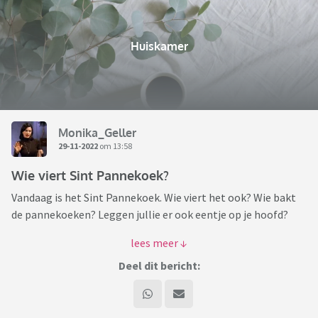
Huiskamer
Monika_Geller
29-11-2022
om 13:58
Wie viert Sint Pannekoek?
Vandaag is het Sint Pannekoek. Wie viert het ook? Wie bakt
de pannekoeken? Leggen jullie er ook eentje op je hoofd?
TO trapt af. Ik ga straks naar de super om alles voor de
pannekoeken te halen. Dit jaar wordt het de eerste keer. Mijn
Deel dit bericht:
middelste heeft veel zin om met een pannekoek op haar
hoofd te gaan zitten. De oudste niet. Ik weet nog niet wat ik
ervan vind. Ze mogen kiezen of ze dat willen of niet, zolang