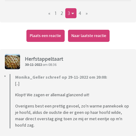
ze het de rest van het jaar het niet doen
«
1
2
3
4
»
Voor meer informatie:
https://sintpannekoek.nl/
Plaats een reactie
Naar laatste reactie
Herfstappeltaart
30-11-2022
om 08:36
Monika_Geller schreef op 29-11-2022 om 20:08:
[..]
Klopt! We zagen er allemaal glanzend uit!
Overigens best een prettig gevoel, zo'n warme pannekoek op
je hoofd, aldus de oudste die er geen op haar hoofd wilde,
maar direct overstag ging toen ze mij er met eentje op m'n
hoofd zag.