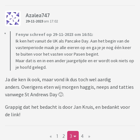
Azalea747
29-11-2023
om 17:02
Fenyw schreef op 29-11-2023 om 16:51:
Ik ken het vanuit de UK als Pancake Day. Aan het begin van de
vastenperiode maak je alle eieren op en ga je je nog één keer
te buiten voor het vasten voor Pasen begint.
Maar dat is en in een ander jaargetijde en er wordt ook niets op
je hoofd gelegd.
Ja die ken ik ook, maar vond ik dus toch wel aardig
anders. Overigens eten wij morgen haggis, neeps and tatties
vanwege St Andrews Day 🙂.
Grappig dat het bedacht is door Jan Kruis, en bedankt voor
de link!
«
1
2
3
4
»