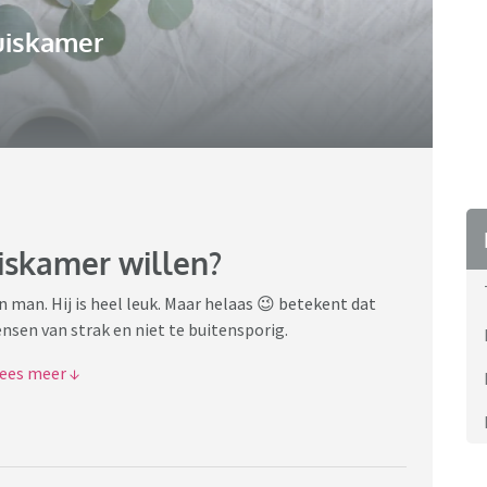
uiskamer
uiskamer willen?
n man. Hij is heel leuk. Maar helaas 😉 betekent dat
nsen van strak en niet te buitensporig.
eten. Dan kwam er een vloerkleed. Zo'n hoogpolig
 sierpootjes van de kringloop. Sowieso de kringloop!
beuren om wat voor reden ook?