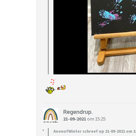
Regendrup.
21-09-2021
om 15:25
AeonofWinter schreef op 21-09-2021 om 15