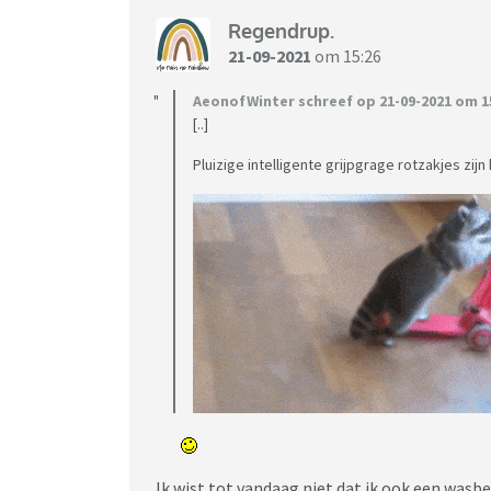
Regendrup.
21-09-2021
om 15:26
AeonofWinter schreef op 21-09-2021 om 15
[..]
Pluizige intelligente grijpgrage rotzakjes zijn
Ik wist tot vandaag niet dat ik ook een wasbeer