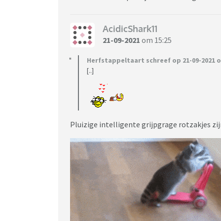
AcidicShark11
21-09-2021
om 15:25
Herfstappeltaart schreef op 21-09-2021 o
[..]
Pluizige intelligente grijpgrage rotzakjes zi