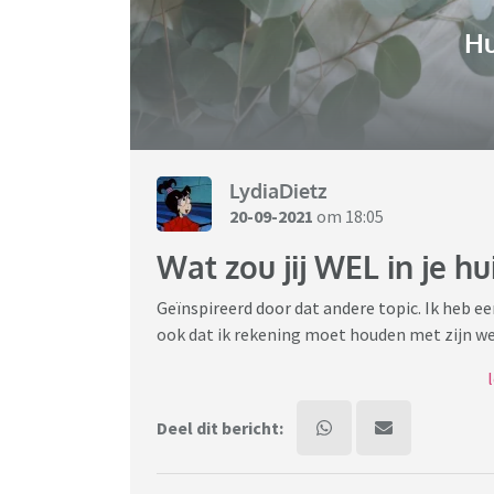
H
LydiaDietz
20-09-2021
om 18:05
Wat zou jij WEL in je h
Geïnspireerd door dat andere topic. Ik heb ee
ook dat ik rekening moet houden met zijn we
Als ik in mijn up zou wonen zou ik het wel w
zachte witte. En een ouderwets dressoir met
Deel dit bericht:
Wat zou jij WEL willen maar gaat nu niet ge