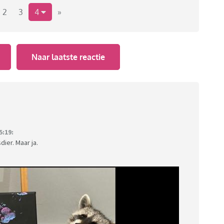
2
3
4
»
Naar laatste reactie
:19:
dier. Maar ja.