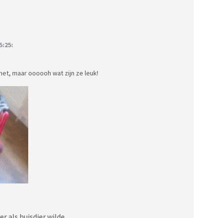
:25:
 het, maar oooooh wat zijn ze leuk!
 als huisdier wilde....