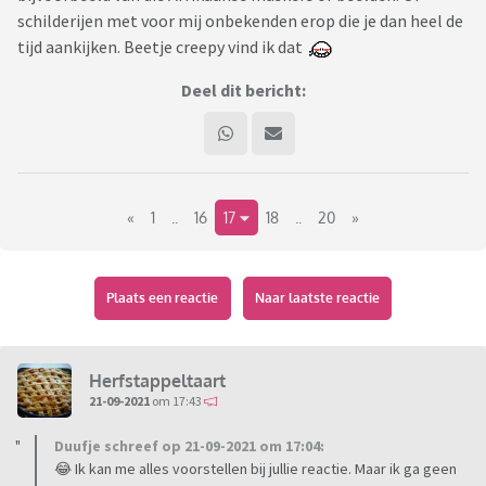
schilderijen met voor mij onbekenden erop die je dan heel de
tijd aankijken. Beetje creepy vind ik dat
Deel dit bericht:
«
1
..
16
17
18
..
20
»
Plaats een reactie
Naar laatste reactie
Herfstappeltaart
21-09-2021
om 17:43
Duufje schreef op 21-09-2021 om 17:04:
😂 Ik kan me alles voorstellen bij jullie reactie. Maar ik ga geen