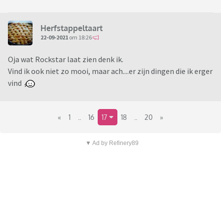
Herfstappeltaart
22-09-2021
om 18:26
Oja wat Rockstar laat zien denk ik.
Vind ik ook niet zo mooi, maar ach....er zijn dingen die ik erger
vind
«
1
..
16
17
18
..
20
»
▼ Ad by Refinery89