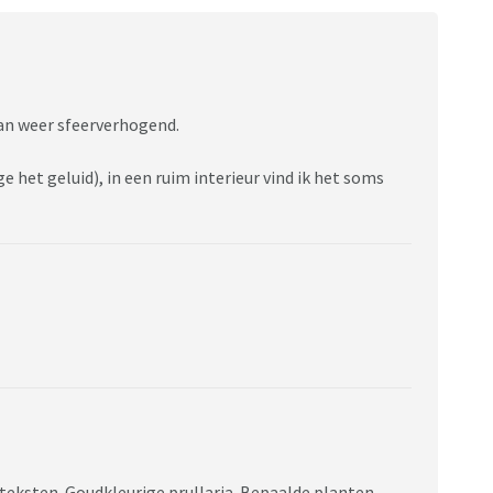
dan weer sfeerverhogend.
 het geluid), in een ruim interieur vind ik het soms
eksten. Goudkleurige prullaria. Bepaalde planten.