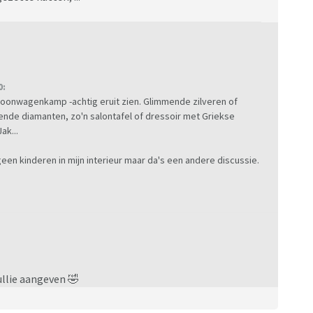
0:
f woonwagenkamp -achtig eruit zien. Glimmende zilveren of
nde diamanten, zo'n salontafel of dressoir met Griekse
ak...
een kinderen in mijn interieur maar da's een andere discussie.
ullie aangeven 🤣