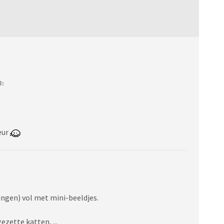
3:
eur
ingen) vol met mini-beeldjes.
zette katten, ...