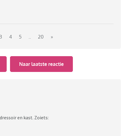
3
4
5
..
20
»
Naar laatste reactie
dressoir en kast. Zoiets: