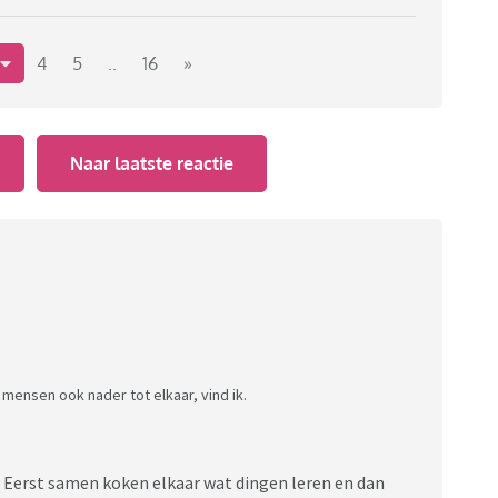
s ook niet bedoelt om andermans mooie ervaringen af te
n andere culturen. Het staat je vrij om daar zelf een
4
5
..
16
»
Naar laatste reactie
mensen ook nader tot elkaar, vind ik.
n. Eerst samen koken elkaar wat dingen leren en dan