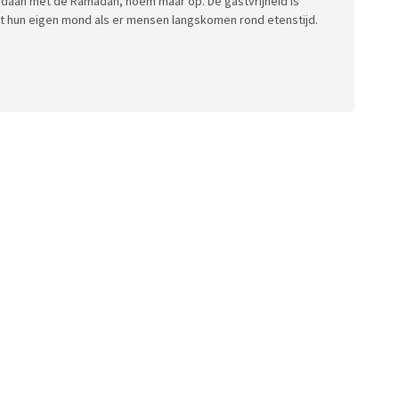
daan met de Ramadan, noem maar op. De gastvrijheid is
uit hun eigen mond als er mensen langskomen rond etenstijd.