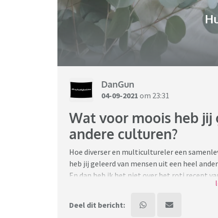
H
DanGun
04-09-2021
om 23:31
Wat voor moois heb jij
andere culturen?
Hoe diverser en multicultureler een samenlev
heb jij geleerd van mensen uit een heel ande
En dan heb ik het niet over het roti recept
Wat heb je geleerd van je Chinese collega, j
schoonmoeder wat je echt als heel waardev
Deel dit bericht: