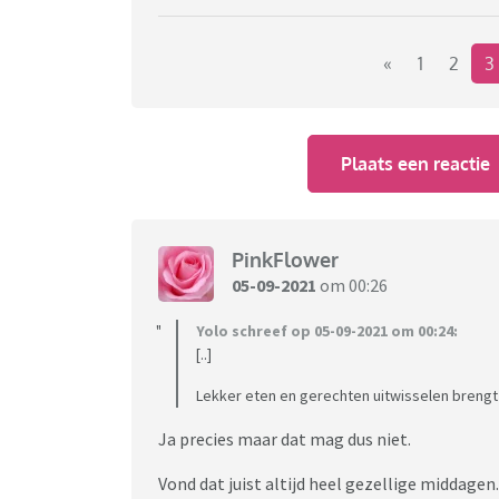
(Dit is duidelijk géén discussie-topic. Het i
katten of te roepen dat je niks moois leert va
topic over te openen.)
«
1
2
3
Plaats een reactie
PinkFlower
05-09-2021
om 00:26
Yolo schreef op 05-09-2021 om 00:24:
[..]
Lekker eten en gerechten uitwisselen brengt 
Ja precies maar dat mag dus niet.
Vond dat juist altijd heel gezellige middage