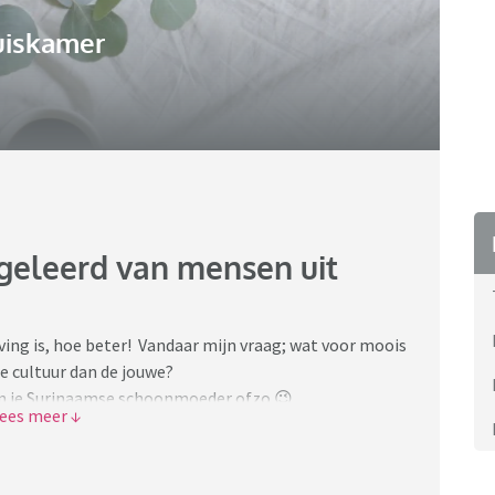
uiskamer
 geleerd van mensen uit
ing is, hoe beter! Vandaar mijn vraag; wat voor moois
re cultuur dan de jouwe?
 van je Surinaamse schoonmoeder ofzo 😉
e Marokkaanse klasgenootje, je Surinaamse
ol beschouwt?