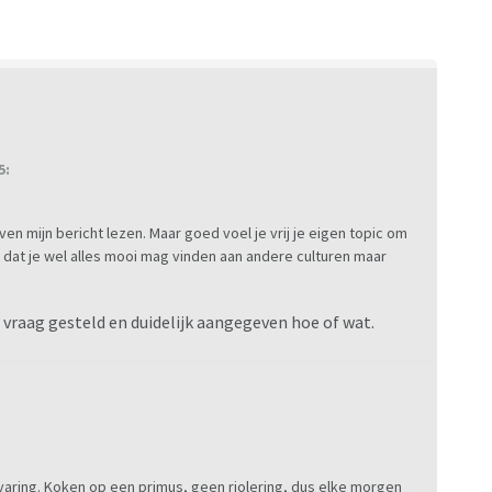
5:
even mijn bericht lezen. Maar goed voel je vrij je eigen topic om
 dat je wel alles mooi mag vinden aan andere culturen maar
 n vraag gesteld en duidelijk aangegeven hoe of wat.
varing. Koken op een primus, geen riolering, dus elke morgen