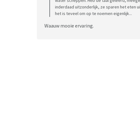
water scheppen. Heb de taal geleerd, meege
inderdaad uitzonderlijk, ze sparen het eten 
het is teveel om op te noemen eigenlijk...
Waauw mooie ervaring.