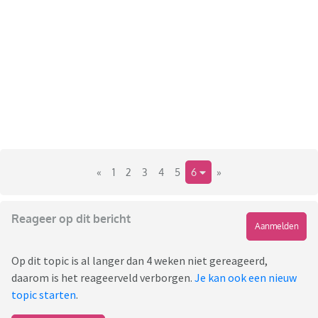
«
1
2
3
4
5
6
»
Reageer op dit bericht
Aanmelden
Op dit topic is al langer dan 4 weken niet gereageerd,
daarom is het reageerveld verborgen.
Je kan ook een nieuw
topic starten
.