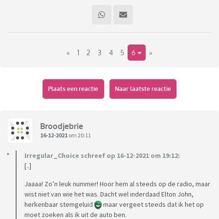
«
1
2
3
4
5
6
»
Plaats een reactie
Naar laatste reactie
Broodjebrie
16-12-2021
om 20:11
Irregular_Choice schreef op 16-12-2021 om 19:12:
[..]
Jaaaa! Zo’n leuk nummer! Hoor hem al steeds op de radio, maar
wist niet van wie het was. Dacht wel inderdaad Elton John,
herkenbaar stemgeluid
maar vergeet steeds dat ik het op
moet zoeken als ik uit de auto ben.