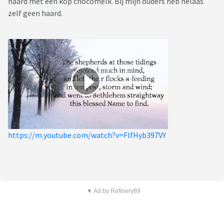
haard met een kop chocomelk. Bij mijn ouders heb helaas
zelf geen haard.
https://m.youtube.com/watch?v=FlfHyb397VY
▼ Ad by Refinery89