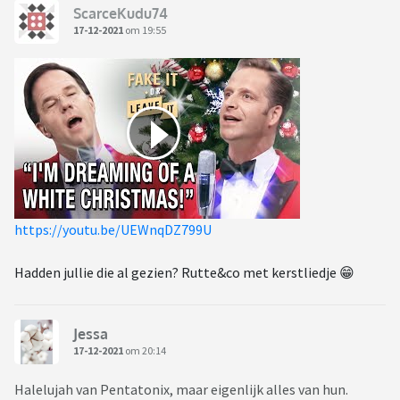
ScarceKudu74
17-12-2021
om 19:55
https://youtu.be/UEWnqDZ799U
Hadden jullie die al gezien? Rutte&co met kerstliedje 😁
Jessa
17-12-2021
om 20:14
Halelujah van Pentatonix, maar eigenlijk alles van hun.