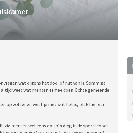
uiskamer
or vragen wat ergens het doel of nut van is. Sommige
je altijd weet wat mensen ermee doen. Echte gemeende
n op zolder en weet je niet wat het is, plak hier een
? Ik zie mensen wel eens op zo’n ding in de sportschool
k het ook niet durf te vragen. Is het tegen spierpijn?