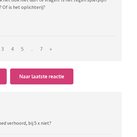
 Of is het oplichterij?
3
4
5
..
7
»
Naar laatste reactie
ed verhoord, bij 5 x niet?