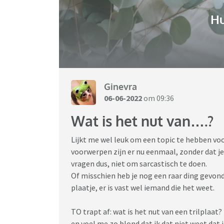
H
Ginevra
06-06-2022
om 09:36
Wat is het nut van….?
Lijkt me wel leuk om een topic te hebben vo
voorwerpen zijn er nu eenmaal, zonder dat 
vragen dus, niet om sarcastisch te doen.
Of misschien heb je nog een raar ding gevonde
plaatje, er is vast wel iemand die het weet.
TO trapt af: wat is het nut van een trilplaat
en voel me zo blond dat ik dat niet weet dat i