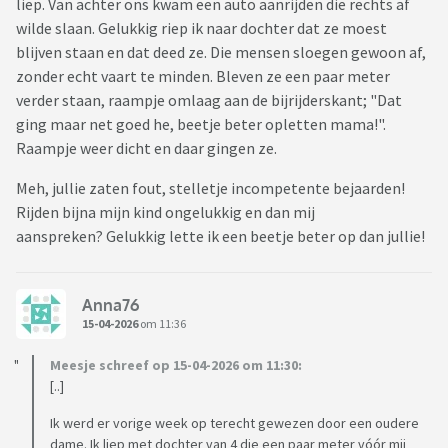
liep. Van achter ons kwam een auto aanrijden die rechts af
wilde slaan. Gelukkig riep ik naar dochter dat ze moest
blijven staan en dat deed ze. Die mensen sloegen gewoon af,
zonder echt vaart te minden. Bleven ze een paar meter
verder staan, raampje omlaag aan de bijrijderskant; "Dat
ging maar net goed he, beetje beter opletten mama!".
Raampje weer dicht en daar gingen ze.
Meh, jullie zaten fout, stelletje incompetente bejaarden!
Rijden bijna mijn kind ongelukkig en dan mij
aanspreken? Gelukkig lette ik een beetje beter op dan jullie!
Anna76
15-04-2026
om 11:36
Meesje schreef op 15-04-2026 om 11:30:
[..]
Ik werd er vorige week op terecht gewezen door een oudere
dame. Ik liep met dochter van 4 die een paar meter vóór mij