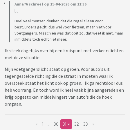
Anna76 schreef op 15-04-2026 om 11:36:
[..]
Heel veel mensen denken dat die regel alleen voor
bestuurders geldt, dus wel voor fietsen, maar niet voor
voetgangers. Misschien was dat ooit zo, dat weet ik niet, maar
inmiddels toch echt niet meer.
Ik steek dagelijks over bij een kruispunt met verkeerslichten
met deze situatie:
Mijn voetgangerslicht staat op groen. Voor auto's uit
tegengestelde richting die de straat in moeten waar ik
oversteek staat het licht ook op groen. Ik ga rechtdoor dus
heb voorrang. En toch word ik heel vaak bijna aangereden en
krijg opgestoken middelvingers van auto's die de hoek
omgaan.
«
1
..
30
31
32
33
»