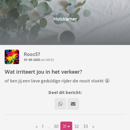
Huiskamer
Roos57
07-03-2025
om 09:32
Wat irriteert jou in het verkeer?
of ben jij een lieve geduldige rijder die nooit vloekt 🤬
Deel dit bericht:
«
1
..
30
31
32
33
»