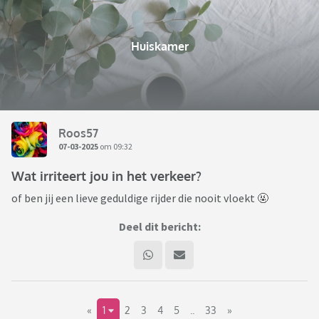
Huiskamer
Roos57
07-03-2025
om 09:32
Wat irriteert jou in het verkeer?
of ben jij een lieve geduldige rijder die nooit vloekt 🤬
Deel dit bericht:
«
1
2
3
4
5
..
33
»