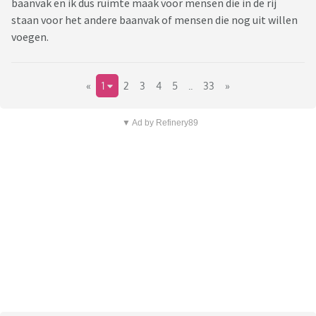
baanvak en ik dus ruimte maak voor mensen die in de rij
staan voor het andere baanvak of mensen die nog uit willen
voegen.
«
1
2
3
4
5
..
33
»
▼ Ad by Refinery89