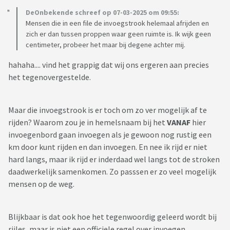
DeOnbekende schreef op 07-03-2025 om 09:55:
Mensen die in een file de invoegstrook helemaal afrijden en
zich er dan tussen proppen waar geen ruimte is. Ik wijk geen
centimeter, probeer het maar bij degene achter mij.
hahaha.... vind het grappig dat wij ons ergeren aan precies
het tegenovergestelde.
Maar die invoegstrook is er toch om zo ver mogelijk af te
rijden? Waarom zou je in hemelsnaam bij het
VANAF
hier
invoegenbord gaan invoegen als je gewoon nog rustig een
km door kunt rijden en dan invoegen. En nee ik rijd er niet
hard langs, maar ik rijd er inderdaad wel langs tot de stroken
daadwerkelijk samenkomen. Zo passsen er zo veel mogelijk
mensen op de weg.
Blijkbaar is dat ook hoe het tegenwoordig geleerd wordt bij
rijles, maar is niet een officiele regel over invoegen.