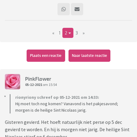
«
1
2
3
»
Plaats een reactie
Naar laatste reactie
PinkFlower
05-12-2021
om 15:54
rionyriony schreef op 05-12-2021 om 14:33:
Hij moet toch nog komen? Vanavond is het pakjesavond;
morgen is de heilige Sint Nicolaas jarig.
Gisteren gevierd. Het hoeft natuurlijk niet perse op 5 dec
gevierd te worden. En hij is morgen niet jarig. De heilige Sint
Nicolaas stierf op 6 december.