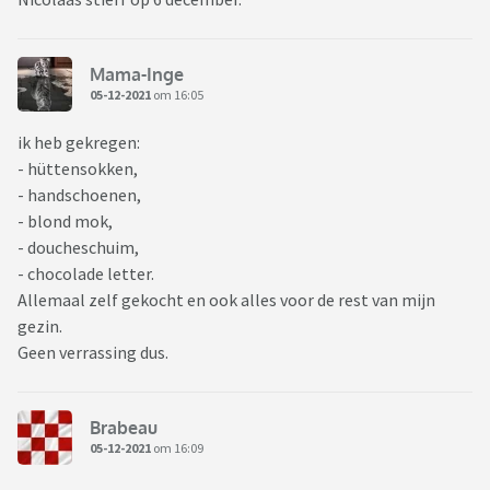
Mama-Inge
05-12-2021
om 16:05
ik heb gekregen:
- hüttensokken,
- handschoenen,
- blond mok,
- doucheschuim,
- chocolade letter.
Allemaal zelf gekocht en ook alles voor de rest van mijn
gezin.
Geen verrassing dus.
Brabeau
05-12-2021
om 16:09