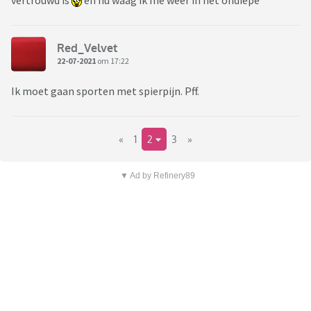
vertrouwd is
en nu waag ik me weer in het ondiepe
Red_Velvet
22-07-2021
om 17:22
Ik moet gaan sporten met spierpijn. Pff.
«
1
2
3
»
▼ Ad by Refinery89