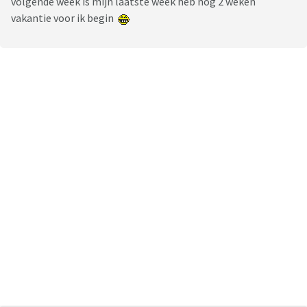
volgende week is mijn laatste week heb nog 2 weken
vakantie voor ik begin