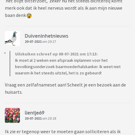
het blijft bitterzoet, zeker nu het steeds dichterbij komt
merk ook dat ik heel nerveus wordt als ik aan mijn nieuwe
baan denk
Duiveninhetnieuws
20-07-2021
om 20:17
Uilskuiken schreef op 08-07-2021 om 17:13:
Ik moet al 2 weken een afspraak inplannen voor het
bevolkingsonderzoek baarmoederhalskanker. Ik weet niet
waarom ik het steeds uitstel, het is zo gebeurd!
Vraag een zelfafnameset aan! Scheelt je een bezoek aan de
huisarts.
lientje69
20-07-2021
om 20:18
Ik zie er tegenop weer te moeten gaan solliciteren als ik