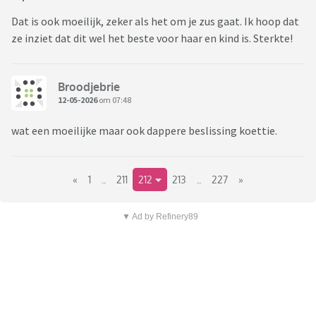
Dat is ook moeilijk, zeker als het om je zus gaat. Ik hoop dat
ze inziet dat dit wel het beste voor haar en kind is. Sterkte!
Broodjebrie
12-05-2026
om 07:48
wat een moeilijke maar ook dappere beslissing koettie.
«
1
..
211
212
213
..
227
»
▼ Ad by Refinery89