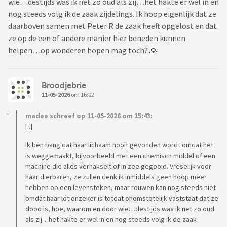
wie…destijds was ik net zo oud als zij…het hakte er wel in en
nog steeds volg ik de zaak zijdelings. Ik hoop eigenlijk dat ze
daarboven samen met Peter R de zaak heeft opgelost en dat
ze op de een of andere manier hier beneden kunnen
helpen…op wonderen hopen mag toch? 🙏
Broodjebrie
11-05-2026
om 16:02
madee schreef op 11-05-2026 om 15:43:
[..]
Ik ben bang dat haar lichaam nooit gevonden wordt omdat het
is weggemaakt, bijvoorbeeld met een chemisch middel of een
machine die alles verhakselt of in zee gegooid. Vreselijk voor
haar dierbaren, ze zullen denk ik inmiddels geen hoop meer
hebben op een levensteken, maar rouwen kan nog steeds niet
omdat haar lot onzeker is totdat onomstotelijk vaststaat dat ze
dood is, hoe, waarom en door wie…destijds was ik net zo oud
als zij…het hakte er wel in en nog steeds volg ik de zaak