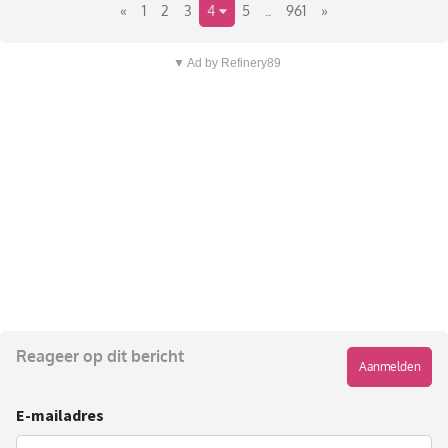
«
1
2
3
4
5
..
961
»
▼ Ad by Refinery89
Reageer op dit bericht
Aanmelden
E-mailadres