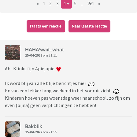
«
1
2
3
4
5
..
961
»
Plaats een reactie
Naar laatste reactie
HAHA!wait..what
15-04-2022
om 21:11
Ah.. Klinkt fijn Apiejapie
Ik word blij van alle blije berichtjes hier
En van een lekker lang weekend in het vooruitzicht
Kinderen hoeven pas woensdag weer naar school, zo fijn om
even (bijna) geen verplichtingen te hebben!
Bakblik
15-04-2022
om 21:55