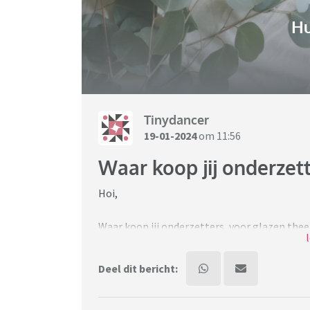
H
Tinydancer
19-01-2024
om 11:56
Waar koop jij onderzett
Hoi,
Waar koop jij onderzetters, voor glazen thee 
verweerd.
Deel dit bericht:
Ben ook benieuwd of ze redelijk lang meegaa
waren binnen een paar maanden door. 😏