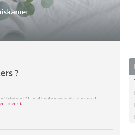
uiskamer
ers ?
of frisdrank? Ik had houten maar die zijn nogal
n. Ik had eerst gelamineerde onderzetters, maaar die