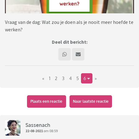
Vraag van de dag: Wat zou je doen als je nooit meer hoefde te
werken?
Deel dit bericht:
«
1
2
3
4
5
6
»
Plaats een reactie
Naar laatste reactie
Sassenach
22-08-2021
om 08:59