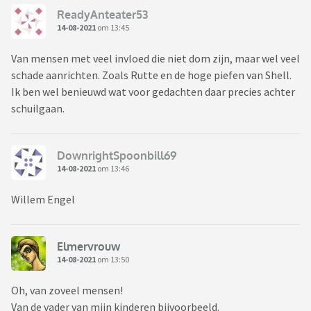
ReadyAnteater53
14-08-2021
om 13:45
Van mensen met veel invloed die niet dom zijn, maar wel veel
schade aanrichten. Zoals Rutte en de hoge piefen van Shell.
Ik ben wel benieuwd wat voor gedachten daar precies achter
schuilgaan.
DownrightSpoonbill69
14-08-2021
om 13:46
Willem Engel
Elmervrouw
14-08-2021
om 13:50
Oh, van zoveel mensen!
Van de vader van mijn kinderen bijvoorbeeld.