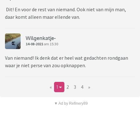
Dit! En voor de rest van niemand. Ook niet van mijn man,
daar komt alleen maar ellende van.
Wilgenkatje-
14-08-2021
om 15:30
Van niemand! Ik denk dat er heel wat gedachten rondgaan
waar je niet perse van zou opknappen.
«
1
2
3
4
»
▼ Ad by Refinery89