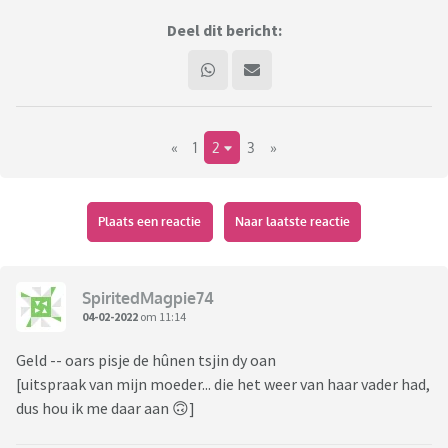
Deel dit bericht:
«
1
2
3
»
Plaats een reactie
Naar laatste reactie
SpiritedMagpie74
04-02-2022
om 11:14
Geld -- oars pisje de hûnen tsjin dy oan
[uitspraak van mijn moeder... die het weer van haar vader had,
dus hou ik me daar aan 🙃]