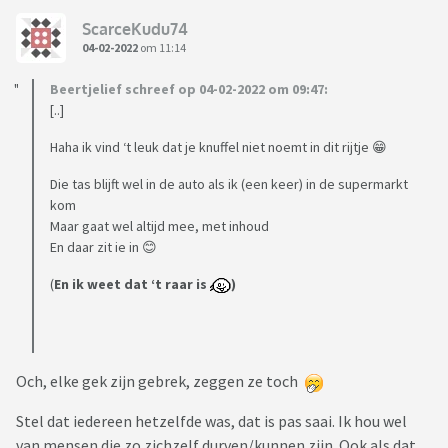
ScarceKudu74
04-02-2022
om 11:14
Beertjelief schreef op 04-02-2022 om 09:47:
[..]
Haha ik vind ‘t leuk dat je knuffel niet noemt in dit rijtje 😁
Die tas blijft wel in de auto als ik (een keer) in de supermarkt
kom
Maar gaat wel altijd mee, met inhoud
En daar zit ie in 😊
(
En ik weet dat ‘t raar is
)
Och, elke gek zijn gebrek, zeggen ze toch
Stel dat iedereen hetzelfde was, dat is pas saai. Ik hou wel
van mensen die zo zichzelf durven/kunnen zijn. Ook als dat