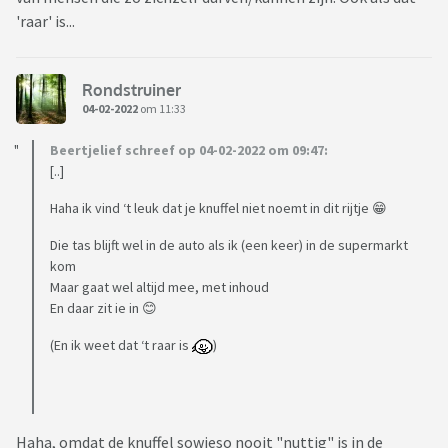
'raar' is...
Rondstruiner
04-02-2022
om 11:33
Beertjelief schreef op 04-02-2022 om 09:47:
[..]
Haha ik vind ‘t leuk dat je knuffel niet noemt in dit rijtje 😁
Die tas blijft wel in de auto als ik (een keer) in de supermarkt
kom
Maar gaat wel altijd mee, met inhoud
En daar zit ie in 😊
(En ik weet dat ‘t raar is
)
Haha, omdat de knuffel sowieso nooit "nuttig" is in de