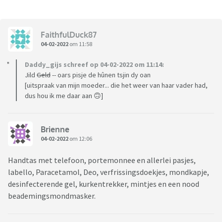
FaithfulDuck87
04-02-2022
om 11:58
Daddy_gijs schreef op 04-02-2022 om 11:14:
Jild
Geld
-- oars pisje de hûnen tsjin dy oan
[uitspraak van mijn moeder... die het weer van haar vader had,
dus hou ik me daar aan 🙃]
Brienne
04-02-2022
om 12:06
Handtas met telefoon, portemonnee en allerlei pasjes,
labello, Paracetamol, Deo, verfrissingsdoekjes, mondkapje,
desinfecterende gel, kurkentrekker, mintjes en een nood
beademingsmondmasker.