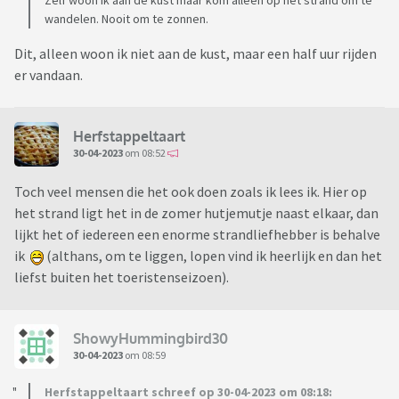
Zelf woon ik aan de kust maar kom alleen op het strand om te
wandelen. Nooit om te zonnen.
Dit, alleen woon ik niet aan de kust, maar een half uur rijden
er vandaan.
Herfstappeltaart
30-04-2023
om 08:52
Toch veel mensen die het ook doen zoals ik lees ik. Hier op
het strand ligt het in de zomer hutjemutje naast elkaar, dan
lijkt het of iedereen een enorme strandliefhebber is behalve
ik
(althans, om te liggen, lopen vind ik heerlijk en dan het
liefst buiten het toeristenseizoen).
ShowyHummingbird30
30-04-2023
om 08:59
Herfstappeltaart schreef op 30-04-2023 om 08:18: