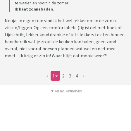
te waaien en nooit in de zomer .
Ik haat zonnebaden
.
Nouja, in eigen tuin vind ik het wel lekker om in de zon te
zitten/liggen. Op een comfortabele (lig)stoel met boek of
tijdschrift, lekker koud drankje of iets lekkers te eten binnen
handbereik wat je zo uit de keuken kan halen, geen zand
overal, niet vooraf hoeven plannen wat wel en niet mee
moet... Ik krijg er zin in! Waar blijft dat mooie weer?!
«
1
2
3
4
»
▼ Ad by Refinery89