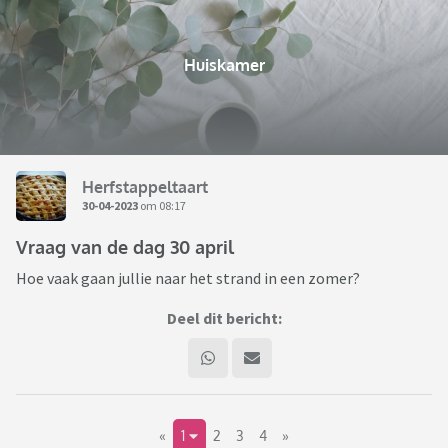
Huiskamer
Herfstappeltaart
30-04-2023
om 08:17
Vraag van de dag 30 april
Hoe vaak gaan jullie naar het strand in een zomer?
Deel dit bericht:
«
1
2
3
4
»