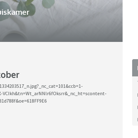
uiskamer
tober