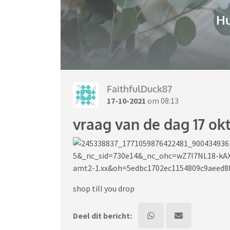
H
FaithfulDuck87
17-10-2021
om 08:13
vraag van de dag 17 ok
shop till you drop
Deel dit bericht: