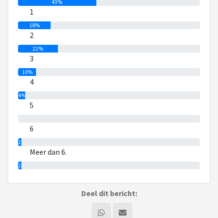
43%
1
18%
2
22%
3
10%
4
4%
5
0%
6
2%
Meer dan 6.
2%
Deel dit bericht: