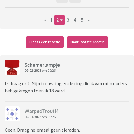
«
1
2
3
4
5
»
Plaats een reactie
Naar laatste reactie
Schemerlampje
09-01-2023
om 09:26
Ik draag er 2. Mijn trouwring en de ring die ik van mijn ouders
heb gekregen toen ik 18 werd.
WarpedTrout14
09-01-2023
om 09:26
Geen. Draag helemaal geen sieraden.