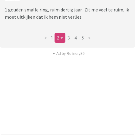
1 gouden smalle ring, ruim dertig jaar. Zit me veel te ruim, ik
moet uitkijken dat ik hem niet verlies
«
1
2
3
4
5
»
▼ Ad by Refinery89