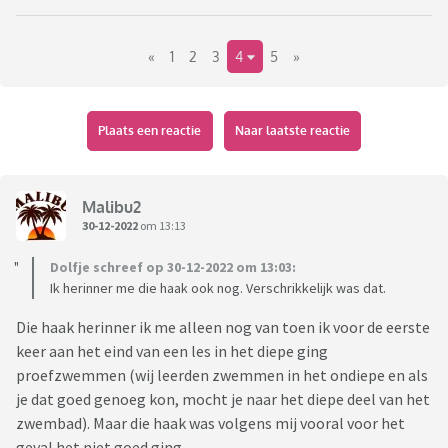
«
1
2
3
4
5
»
Plaats een reactie
Naar laatste reactie
Malibu2
30-12-2022
om 13:13
Dolfje schreef op 30-12-2022 om 13:03:
Ik herinner me die haak ook nog. Verschrikkelijk was dat.
Die haak herinner ik me alleen nog van toen ik voor de eerste
keer aan het eind van een les in het diepe ging
proefzwemmen (wij leerden zwemmen in het ondiepe en als
je dat goed genoeg kon, mocht je naar het diepe deel van het
zwembad). Maar die haak was volgens mij vooral voor het
geval het niet goed ging.