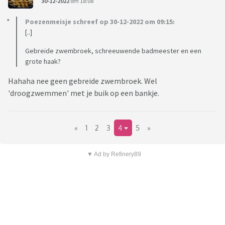
30-12-2022
om 18:08
Poezenmeisje schreef op 30-12-2022 om 09:15:
[..]
Gebreide zwembroek, schreeuwende badmeester en een
grote haak?
Hahaha nee geen gebreide zwembroek. Wel
'droogzwemmen' met je buik op een bankje.
«
1
2
3
4
5
»
▼ Ad by Refinery89